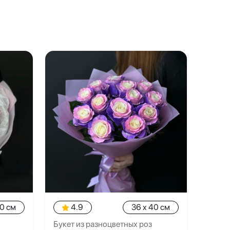
40 см
4.9
36 x 40 см
Букет из разноцветных роз