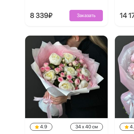
8 339₽
14 1
Заказать
4.9
34 x 40 см
4