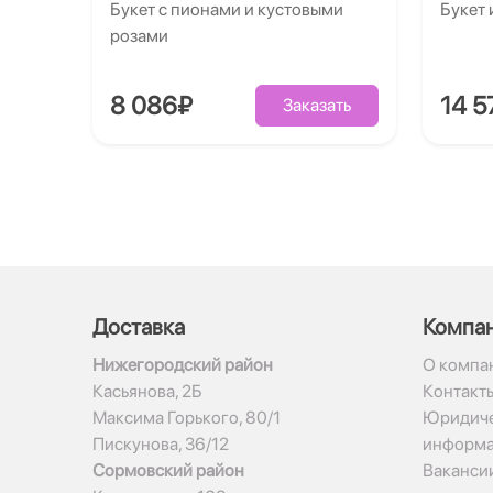
Букет с пионами и кустовыми
Букет 
розами
8 086₽
14 5
Заказать
Доставка
Компа
Нижегородский район
О компа
Касьянова, 2Б
Контакт
Максима Горького, 80/1
Юридиче
Пискунова, 36/12
информ
Сормовский район
Ваканси