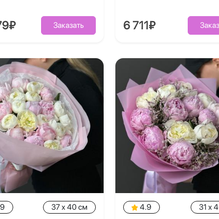
79₽
6 711₽
Заказать
Заказ
.9
37 x 40 см
4.9
31 x 