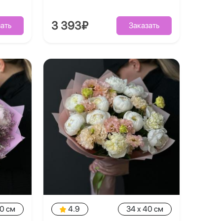
3 393₽
ать
Заказать
40 см
4.9
34 x 40 см