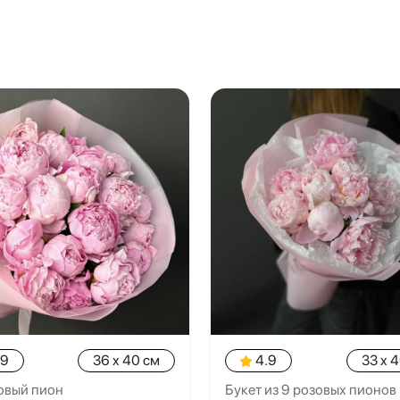
.9
36 x 40 см
4.9
33 x 
овый пион
Букет из 9 розовых пионов