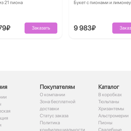
из 21 пиона
Букет с пионами и лимоне
79₽
9 983₽
Заказать
Заказ
ния
Покупателям
Каталог
О компании
В коробках
нии
Зона бесплатной
Тюльпаны
ы
доставки
Хризантемы
ская
Статус заказа
Альстромерии
ация
Политика
Пионы
и
конфиденциальности
Свадебные