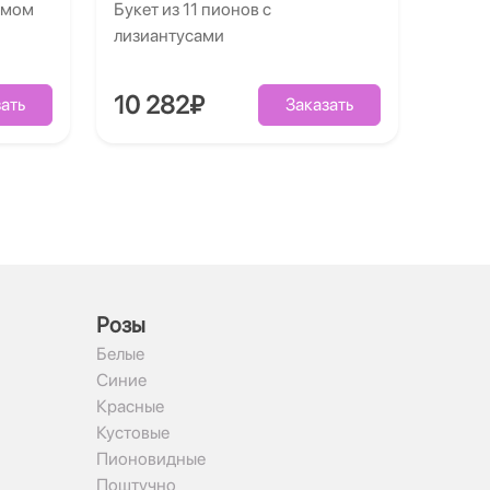
умом
Букет из 11 пионов с
лизиантусами
10 282₽
ать
Заказать
Рoзы
Белые
Синие
Красные
Кустовые
Пионовидные
Поштучно