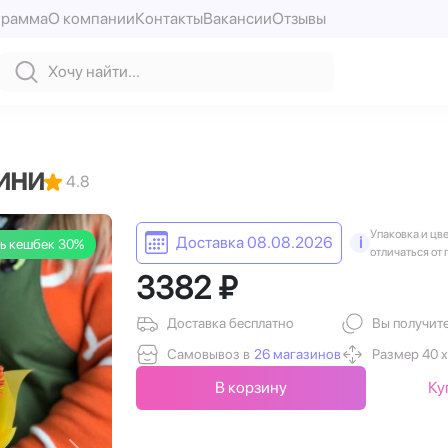
грамма
О компании
Контакты
Вакансии
Отзывы
ини
4.8
Упаковка и цв
Доставка 08.08.2026
i
ь кешбек 30%
отличаться от 
3382 ₽
Доставка бесплатно
Вы получит
Самовывоз в
26 магазинов
Размер 40 х
В корзину
Ку