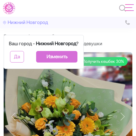
Нижний Новгород
Главная
Авторские букеты
Ваш город -
Букет с зелёными орхидеями для девушки
Нижний Новгород
?
Да
Изменить
Получить кешбек 30%
Назад
Впере