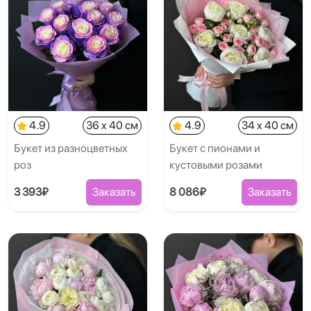
4.9
36 x 40 см
4.9
34 x 40 см
Букет из разноцветных
Букет с пионами и
роз
кустовыми розами
3 393₽
Заказать
8 086₽
Заказать