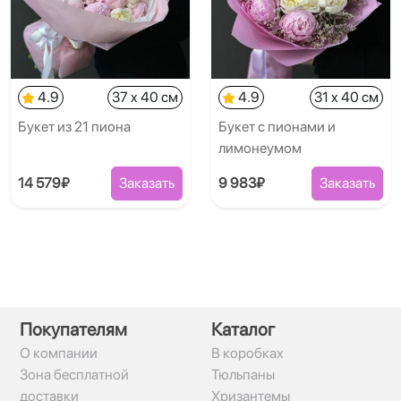
4.9
37 x 40 см
4.9
31 x 40 см
Букет из 21 пиона
Букет с пионами и
лимонеумом
14 579₽
Заказать
9 983₽
Заказать
Покупателям
Каталог
О компании
В коробках
Зона бесплатной
Тюльпаны
доставки
Хризантемы