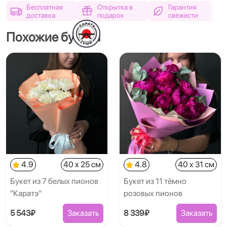
Бесплатная
Открытка в
Гарантия
доставка
подарок
свежести
Похожие букеты
4.9
40 x 25 см
4.8
40 x 31 см
Букет из 7 белых пионов
Букет из 11 тёмно
"Каратэ"
розовых пионов
5 543₽
Заказать
8 339₽
Заказать