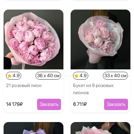
4.9
36 x 40 см
4.9
33 x 40 см
21 розовый пион
Букет из 9 розовых
пионов
14 179₽
Заказать
6 711₽
Заказать