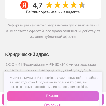
Рейтинг организации в яндексе
Информация на сайте представлена для ознакомления
и не является офертой; все права защищены, действуют
условия публичной оферты.
Юридический адрес
ООО «ИТ Франчайзинг» РФ 603148 Нижегородская
область, г. Нижний Новгород, ул. Джамбула, д. 30А
Мы используем файлы cookie для улучшения работы сайта и
© 2017-2026г, База Цветов 24.ру
вашего удобства.
Продолжая использовать сайт, вы
Политика конфиденциальности
соглашаетесь с
настройками использования cookies.
Публичная оферта
Принять
Принимаем к оплате
В корзину
Отклонить