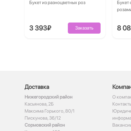
Букет из разноцветных роз
Букет 
розам
3 393₽
8 0
Заказать
Доставка
Компа
Нижегородский район
О компа
Касьянова, 2Б
Контакт
Максима Горького, 80/1
Юридиче
Пискунова, 36/12
информ
Сормовский район
Ваканси