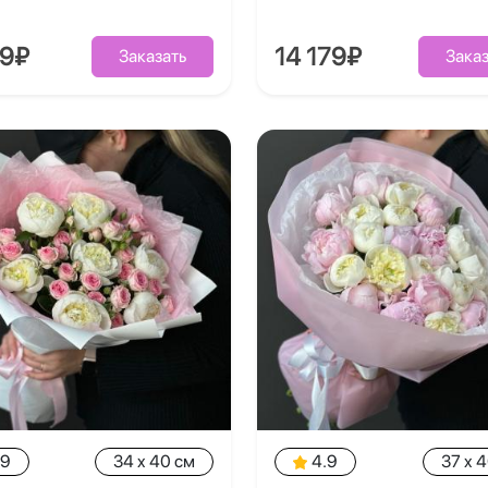
39₽
14 179₽
Заказать
Заказ
.9
34 x 40 см
4.9
37 x 