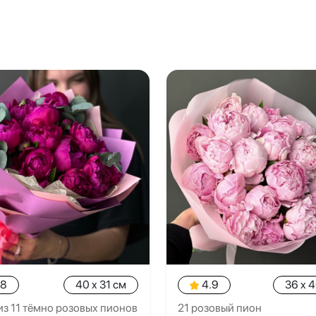
.8
40 x 31 см
4.9
36 x 
из 11 тёмно розовых пионов
21 розовый пион