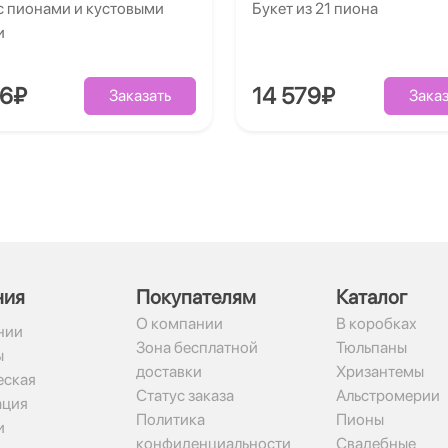
с пионами и кустовыми
Букет из 21 пиона
и
86₽
14 579₽
Заказать
Заказ
ния
Покупателям
Каталог
О компании
В коробках
нии
Зона бесплатной
Тюльпаны
ы
доставки
Хризантемы
ская
Статус заказа
Альстромерии
ация
Политика
Пионы
и
конфиденциальности
Свадебные