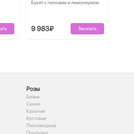
Букет с пионами и лимонеумом
9 983₽
ать
Заказать
Рoзы
Белые
Синие
Красные
Кустовые
Пионовидные
Поштучно