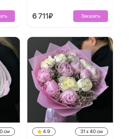
6 711₽
ать
Заказать
40 см
4.9
31 x 40 см