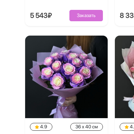
5 543₽
8 3
Заказать
4.9
36 x 40 см
4