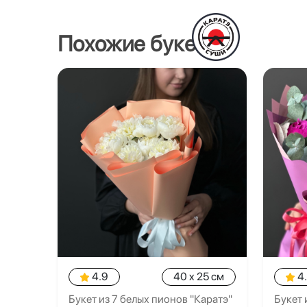
Похожие букеты
4.9
40 x 25 см
4
Букет из 7 белых пионов "Каратэ"
Букет 