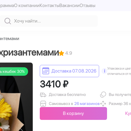
грамма
О компании
Контакты
Вакансии
Отзывы
зантемами
 хризантемами
4.9
Упаковка и цве
Доставка 07.08.2026
i
ь кешбек 30%
отличаться от 
3410 ₽
Доставка бесплатно
Вы получит
Самовывоз в
26 магазинов
Размер 36 х
В корзину
Ку