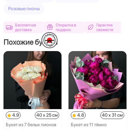
Розовые пионы
Бесплатная
Открытка в
Гарантия
доставка
подарок
свежести
Похожие букеты
4.9
40 x 25 см
4.8
40 x 31 см
Букет из 7 белых пионов
Букет из 11 тёмно