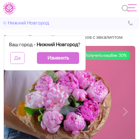
Нижний Новгород
Главная
Пионы
11 розовых пионов с эвкалиптом
Ваш город -
Нижний Новгород
?
Получить кешбек 30%
Да
Изменить
Назад
Впере