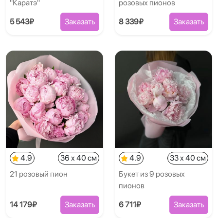
"Каратэ"
розовых пионов
5 543₽
Заказать
8 339₽
Заказать
4.9
36 x 40 см
4.9
33 x 40 см
21 розовый пион
Букет из 9 розовых
пионов
14 179₽
Заказать
6 711₽
Заказать