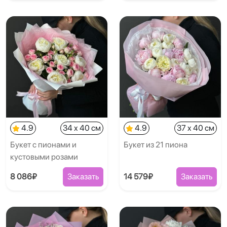
4.9
34 x 40 см
4.9
37 x 40 см
Букет с пионами и
Букет из 21 пиона
кустовыми розами
8 086₽
Заказать
14 579₽
Заказать