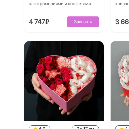
альстромериями и конфетами
хриза
4 747₽
3 6
Заказать
4.9
7 x 17 см
4