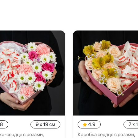
.8
9 x 19 см
4.9
7 x 
а-сердце с розами,
Коробка сердце с розами,