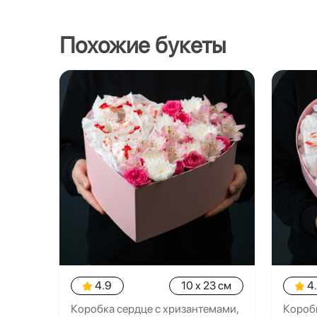
Похожие букеты
4.9
10 x 23 см
4
Коробка сердце с хризантемами,
Коробк