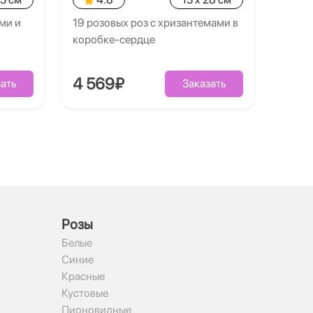
ми и
19 розовых роз с хризантемами в
коробке-сердце
4 569₽
ать
Заказать
Рoзы
Белые
Синие
Красные
Кустовые
Пионовидные