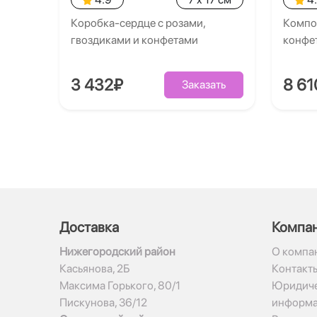
Коробка-сердце с розами,
Компо
гвоздиками и конфетами
конфе
3 432₽
8 61
Заказать
Доставка
Компа
Нижегородский район
О компа
Касьянова, 2Б
Контакт
Максима Горького, 80/1
Юридиче
Пискунова, 36/12
информ