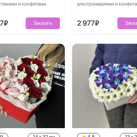
нтемами и конфетами
альстромериями и конфет
67₽
2 977₽
Заказать
Заказ
.9
14 x 32 см
4.8
13 x 