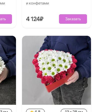
ами
и конфетами
4 124₽
ать
Заказать
23 см
4.8
13 x 28 см