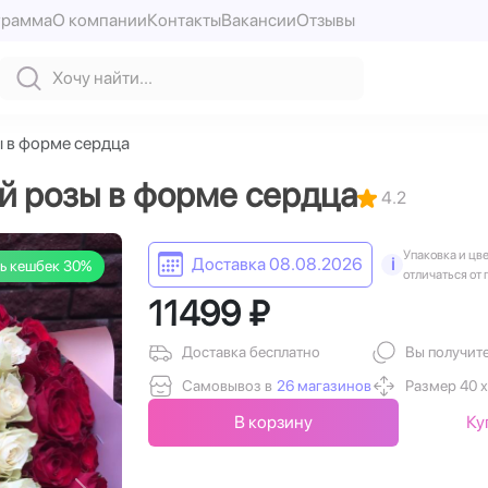
грамма
О компании
Контакты
Вакансии
Отзывы
ы в форме сердца
ой розы в форме сердца
4.2
Упаковка и цв
Доставка 08.08.2026
i
ь кешбек 30%
отличаться от 
11499 ₽
Доставка бесплатно
Вы получит
Самовывоз в
26 магазинов
Размер 40 х
В корзину
Ку