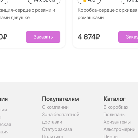
зиция-сердце с розами и
Коробка-сердце с орхидея
тами девушке
ромашками
0₽
4 674₽
Заказать
Заказ
ния
Покупателям
Каталог
О компании
В коробках
нии
Зона бесплатной
Тюльпаны
ы
доставки
Хризантемы
ская
Статус заказа
Альстромерии
ация
Политика
Пионы