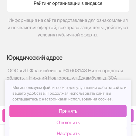
Рейтинг организации в яндексе
Информация на сайте представлена для ознакомления
и не является офертой; все права защищены, действуют
условия публичной оферты.
Юридический адрес
ООО «ИТ Франчайзинг» РФ 603148 Нижегородская
область, г. Нижний Новгород, ул. Джамбула, д. 30А
Мы используем файлы cookie для улучшения работы сайта и
© 2017-2026г, База Цветов 24.ру
вашего удобства.
Продолжая использовать сайт, вы
Политика конфиденциальности
соглашаетесь с
настройками использования cookies.
Публичная оферта
Принять
Принимаем к оплате
В корзину
Отклонить
Настроить