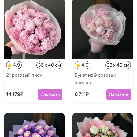
4.9
36 x 40 см
4.9
33 x 40 см
21 розовый пион
Букет из 9 розовых
пионов
14 179₽
Заказать
6 711₽
Заказать