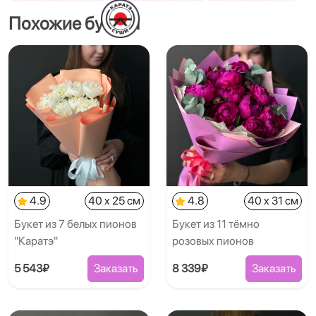
Похожие букеты
4.9
40 x 25 см
4.8
40 x 31 см
Букет из 7 белых пионов
Букет из 11 тёмно
"Каратэ"
розовых пионов
5 543₽
Заказать
8 339₽
Заказать