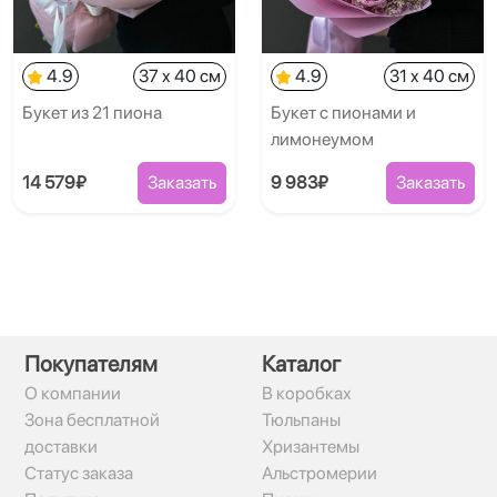
4.9
37 x 40 см
4.9
31 x 40 см
Букет из 21 пиона
Букет с пионами и
лимонеумом
14 579₽
Заказать
9 983₽
Заказать
Покупателям
Каталог
О компании
В коробках
Зона бесплатной
Тюльпаны
доставки
Хризантемы
Статус заказа
Альстромерии