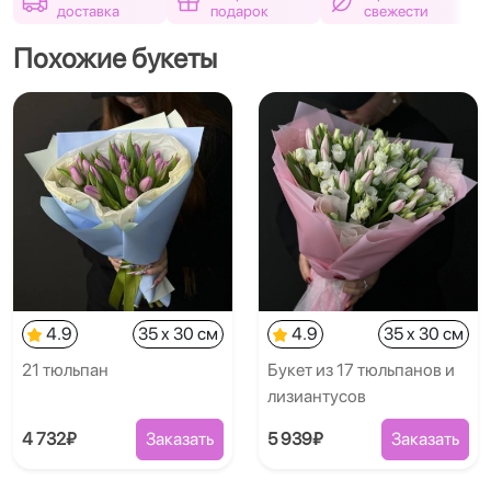
доставка
подарок
свежести
Похожие букеты
4.9
35 x 30 см
4.9
35 x 30 см
21 тюльпан
Букет из 17 тюльпанов и
лизиантусов
4 732₽
Заказать
5 939₽
Заказать