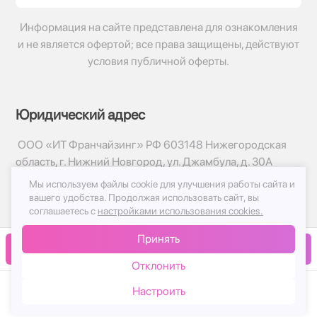
Информация на сайте представлена для ознакомления
и не является офертой; все права защищены, действуют
условия публичной оферты.
Юридический адрес
ООО «ИТ Франчайзинг» РФ 603148 Нижегородская
область, г. Нижний Новгород, ул. Джамбула, д. 30А
Мы используем файлы cookie для улучшения работы сайта и
© 2017-2026г, База Цветов 24.ру
вашего удобства.
Продолжая использовать сайт, вы
Политика конфиденциальности
соглашаетесь с
настройками использования cookies.
Публичная оферта
Принять
Принимаем к оплате
В корзину
Отклонить
Настроить
Каталог
Корзина
Чат
Войти