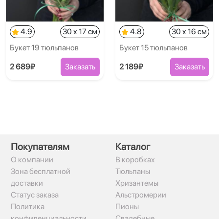
4.9
30 x 17 см
4.8
30 x 16 см
Букет 19 тюльпанов
Букет 15 тюльпанов
2 689₽
Заказать
2 189₽
Заказать
Покупателям
Каталог
О компании
В коробках
Зона бесплатной
Тюльпаны
доставки
Хризантемы
Статус заказа
Альстромерии
Политика
Пионы
конфиденциальности
Свадебные