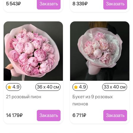
5 543₽
Заказать
8 339₽
Заказать
4.9
36 x 40 см
4.9
33 x 40 см
21 розовый пион
Букет из 9 розовых
пионов
14 179₽
Заказать
6 711₽
Заказать