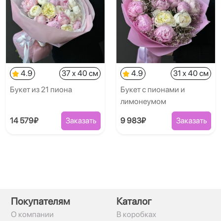
4.9
37 x 40 см
4.9
31 x 40 см
Букет из 21 пиона
Букет с пионами и
лимонеумом
14 579₽
Заказать
9 983₽
Заказать
Покупателям
Каталог
О компании
В коробках