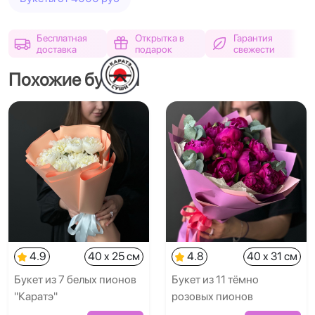
Бесплатная
Открытка в
Гарантия
доставка
подарок
свежести
Похожие букеты
4.9
40 x 25 см
4.8
40 x 31 см
Букет из 7 белых пионов
Букет из 11 тёмно
"Каратэ"
розовых пионов