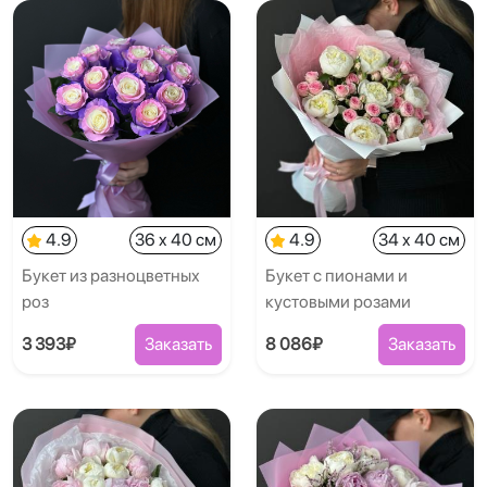
4.9
36 x 40 см
4.9
34 x 40 см
Букет из разноцветных
Букет с пионами и
роз
кустовыми розами
3 393₽
Заказать
8 086₽
Заказать