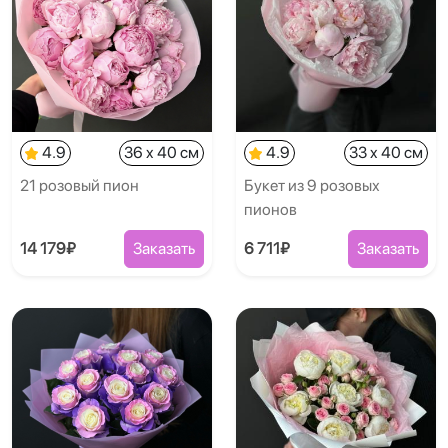
4.9
36 x 40 см
4.9
33 x 40 см
21 розовый пион
Букет из 9 розовых
пионов
14 179₽
Заказать
6 711₽
Заказать