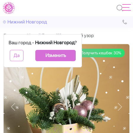
Нижний Новгород
Главная
Новый Год
Жемчужный узор
Ваш город -
Нижний Новгород
?
Получить кешбек 30%
Да
Изменить
Назад
Впере