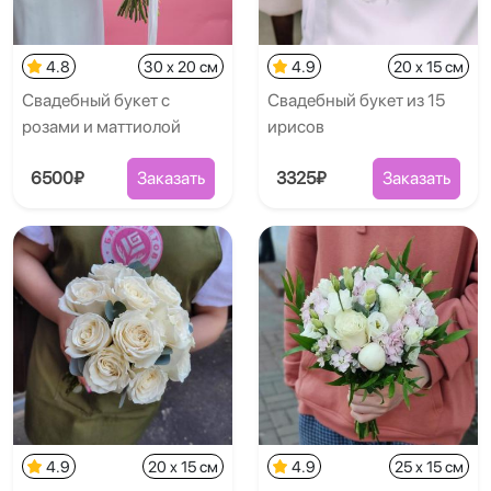
4.8
30 x 20 см
4.9
20 x 15 см
Свадебный букет с
Свадебный букет из 15
розами и маттиолой
ирисов
6500₽
Заказать
3325₽
Заказать
4.9
20 x 15 см
4.9
25 x 15 см