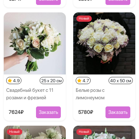
Новый
4.9
25 x 20 см
4.7
40 x 50 см
Свадебный букет с 11
Белые розы с
розами и фрезией
лимонеумом
7624₽
Заказать
5780₽
Заказать
Новый
Новый