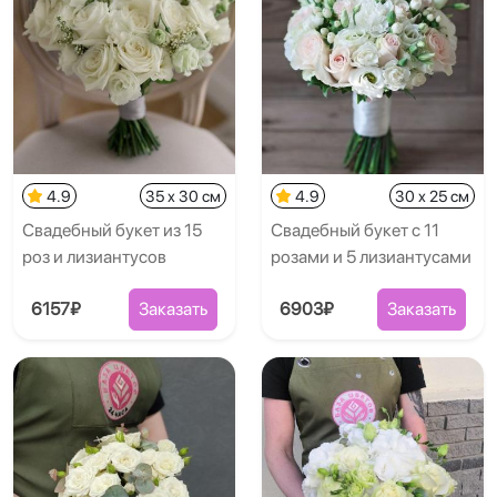
4.9
35 x 30 см
4.9
30 x 25 см
Свадебный букет из 15
Свадебный букет с 11
роз и лизиантусов
розами и 5 лизиантусами
6157₽
Заказать
6903₽
Заказать