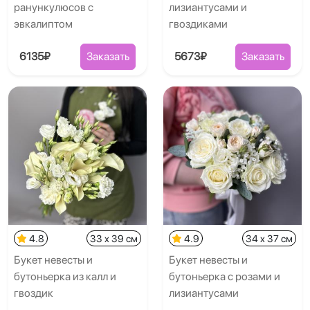
ранункулюсов с
лизиантусами и
эвкалиптом
гвоздиками
6135₽
Заказать
5673₽
Заказать
4.8
33 x 39 см
4.9
34 x 37 см
Букет невесты и
Букет невесты и
бутоньерка из калл и
бутоньерка с розами и
гвоздик
лизиантусами