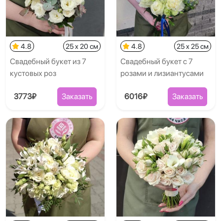
4.8
25 x 20 см
4.8
25 x 25 см
Свадебный букет из 7
Свадебный букет с 7
кустовых роз
розами и лизиантусами
3773₽
Заказать
6016₽
Заказать