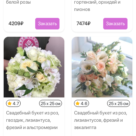
белой розы
гортензий, орхидей и
пионов
4209₽
Заказать
7474₽
Заказать
4.7
25 x 25 см
4.6
25 x 25 см
Свадебный букет из роз,
Свадебный букет из роз,
гвоздик, лизиантуса,
лизиантусов, фрезий и
фрезий и альстромерии
эвкалипта