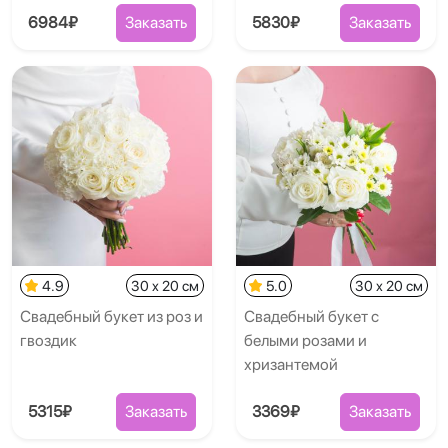
6984₽
Заказать
5830₽
Заказать
4.9
30 x 20 см
5.0
30 x 20 см
Свадебный букет из роз и
Свадебный букет с
гвоздик
белыми розами и
хризантемой
5315₽
Заказать
3369₽
Заказать