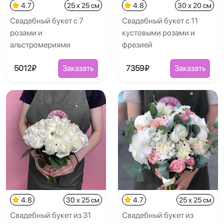
4.7
25 x 25 см
4.8
30 x 20 см
Свадебный букет с 7
Свадебный букет с 11
розами и
кустовыми розами и
альстромериями
фрезией
5012₽
Заказать
7359₽
Заказать
4.8
30 x 25 см
4.7
25 x 25 см
Свадебный букет из 31
Свадебный букет из