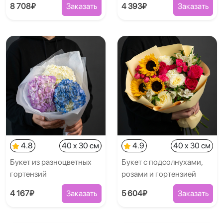
8 708₽
Заказать
4 393₽
Заказать
4.8
40 x 30 см
4.9
40 x 30 см
Букет из разноцветных
Букет с подсолнухами,
гортензий
розами и гортензией
4 167₽
Заказать
5 604₽
Заказать