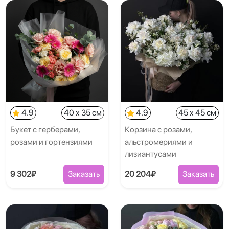
4.9
40 x 35 см
4.9
45 x 45 см
Букет с герберами,
Корзина с розами,
розами и гортензиями
альстромериями и
лизиантусами
9 302₽
Заказать
20 204₽
Заказать