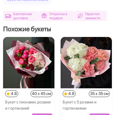
Бесплатная
Открытка в
Гарантия
доставка
подарок
свежести
Похожие букеты
4.8
40 x 45 см
4.8
35 x 35 см
Букет с пионами, розами
Букет с 5 розами и
и гортензией
гортензиями