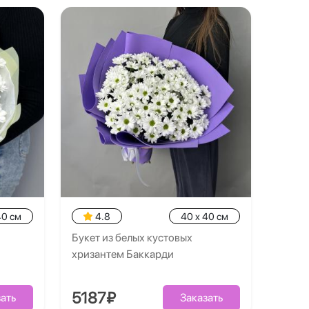
40 см
4.8
40 x 40 см
Букет из белых кустовых
хризантем Баккарди
5187₽
ать
Заказать