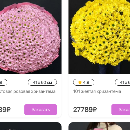
.9
41 x 60 см
4.9
41 x 
стовая розовая хризантема
101 жёлтая хризантема
39₽
27789₽
Заказать
Заказ