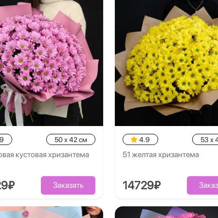
.9
50 x 42 см
4.9
53 x 
овая кустовая хризантема
51 желтая хризантема
29₽
14729₽
Заказать
Заказ