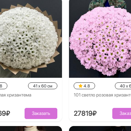
.8
41 x 60 см
4.8
40 x 
лая хризантема
101 светло розовая хризан
69₽
27819₽
Заказать
Заказ