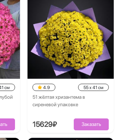
41 см
4.9
55 x 41 см
олубой
51 жёлтая хризантема в
сиреневой упаковке
15629₽
ать
Заказать