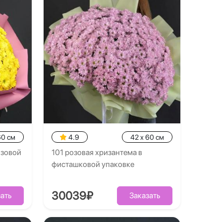
60 см
4.9
42 x 60 см
озовой
101 розовая хризантема в
фисташковой упаковке
30039₽
ать
Заказать