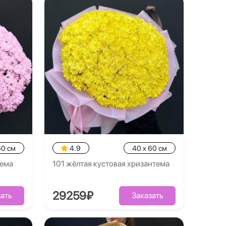
60 см
4.9
40 x 60 см
тема
101 жёлтая кустовая хризантема
29259₽
ать
Заказать