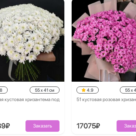
.8
55 x 41 см
4.9
55 x 
ая кустовая хризантема под
51 кустовая розовая хриза
39₽
17075₽
Заказать
Заказ