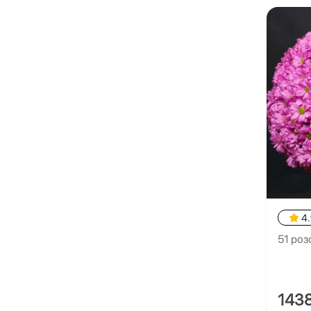
4
51 роз
143