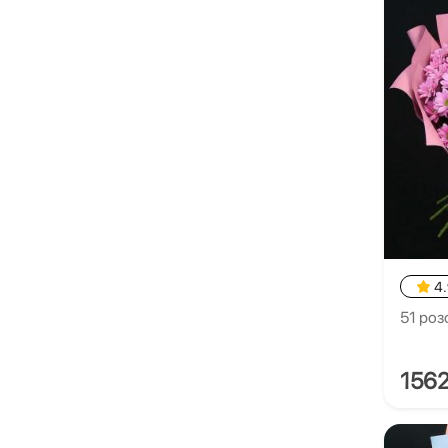
4
51 роз
156