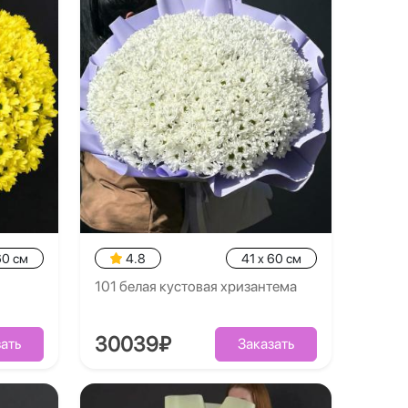
60 см
4.8
41 x 60 см
101 белая кустовая хризантема
30039₽
ать
Заказать