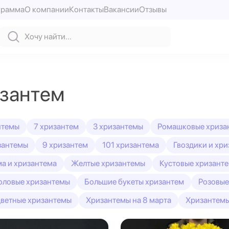
грамма
О компании
Контакты
Вакансии
Отзывы
изантем
нтемы
7 хризантем
3 хризантемы
Ромашковые хриза
зантемы
9 хризантем
101 хризантема
Гвоздики и хр
а и хризантема
Желтые хризантемы
Кустовые хризант
оловые хризантемы
Большие букеты хризантем
Розовые
ветные хризантемы
Хризантемы на 8 марта
Хризантемы