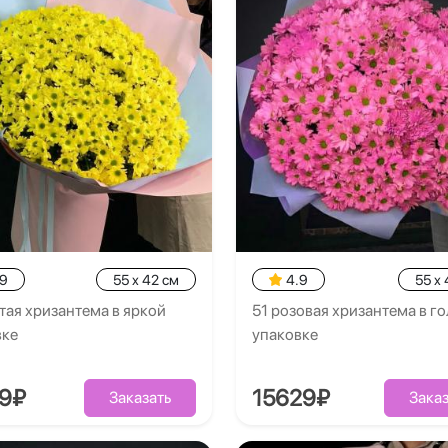
.9
55 x 42 см
4.9
55 x 
тая хризантема в яркой
51 розовая хризантема в г
вке
упаковке
79₽
15629₽
Заказать
Заказ