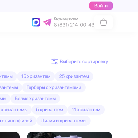
Войти
Круглосуточно
8 (831) 214-00-43
нтемы
15 хризантем
25 хризантем
изантемы
Герберы с хризантемами
емы
Белые хризантемы
 хризантемы
5 хризантем
11 хризантем
 с гипсофилой
Лилии и хризантемы