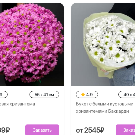
.9
55 x 41 см
4.9
40 x 
овая хризантема
Букет с белыми кустовыми
хризантемами Баккарди
89₽
от 2545₽
Заказать
Заказ