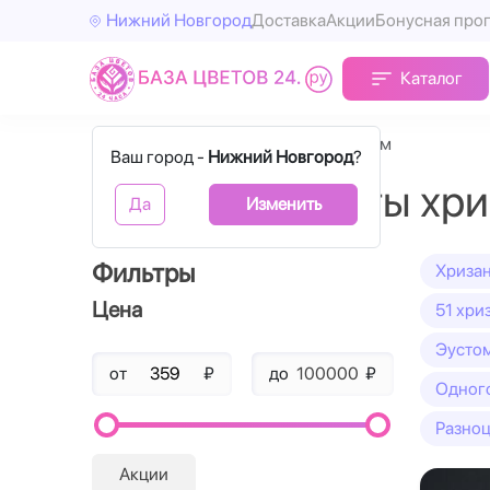
Нижний Новгород
Доставка
Акции
Бонусная про
Каталог
Главная
Большие букеты хризантем
Ваш город -
Нижний Новгород
?
Большие букеты хр
Да
Изменить
Фильтры
Хриза
Цена
51 хри
Эустом
от
₽
до
₽
Одног
Разноц
Акции