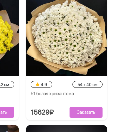
42 см
4.9
54 x 40 см
51 белая хризантема
15629₽
ать
Заказать