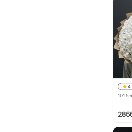
4
101 бе
285