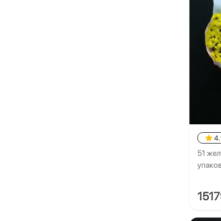
4
51 жел
упако
151