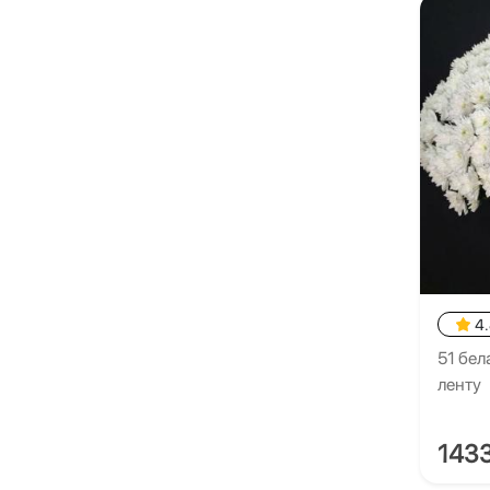
4
51 бел
ленту
143