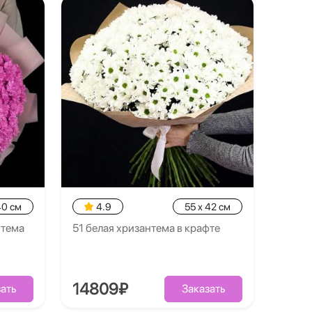
40 см
4.9
55 x 42 см
нтема
51 белая хризантема в крафте
14809₽
ать
Заказать