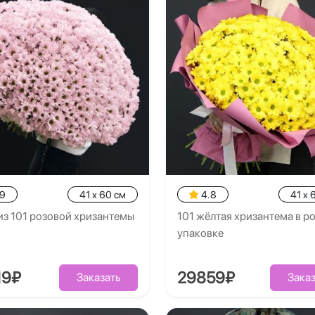
.9
41 x 60 см
4.8
41 x 
из 101 розовой хризантемы
101 жёлтая хризантема в р
упаковке
19₽
29859₽
Заказать
Заказ