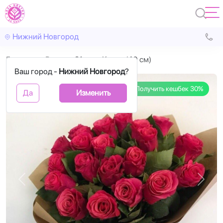
Нижний Новгород
Главная
Розы
21 роза Кения (40 см)
Ваш город -
Нижний Новгород
?
Получить кешбек 30%
Да
Изменить
Назад
Впере