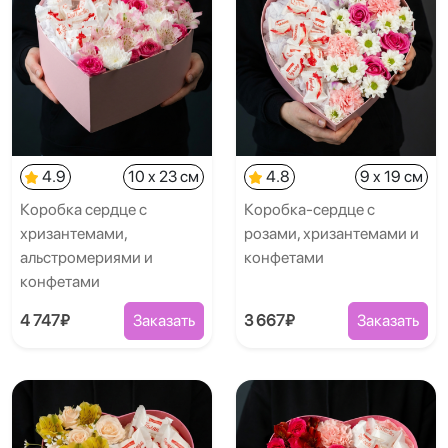
4.9
10 x 23 см
4.8
9 x 19 см
Коробка сердце с
Коробка-сердце с
хризантемами,
розами, хризантемами и
альстромериями и
конфетами
конфетами
4 747₽
Заказать
3 667₽
Заказать