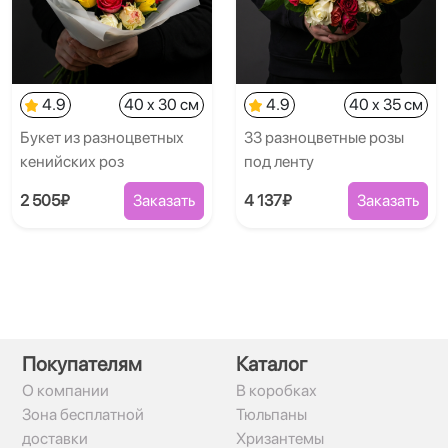
4.9
40 x 30 см
4.9
40 x 35 см
Букет из разноцветных
33 разноцветные розы
кенийских роз
под ленту
2 505₽
Заказать
4 137₽
Заказать
Покупателям
Каталог
О компании
В коробках
Зона бесплатной
Тюльпаны
доставки
Хризантемы