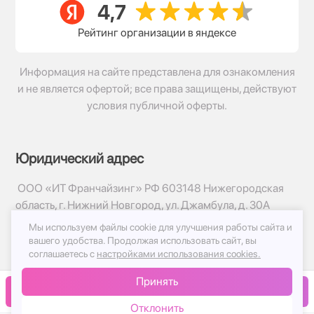
Рейтинг организации в яндексе
Информация на сайте представлена для ознакомления
и не является офертой; все права защищены, действуют
условия публичной оферты.
Юридический адрес
ООО «ИТ Франчайзинг» РФ 603148 Нижегородская
область, г. Нижний Новгород, ул. Джамбула, д. 30А
Мы используем файлы cookie для улучшения работы сайта и
© 2017-2026г, База Цветов 24.ру
вашего удобства.
Продолжая использовать сайт, вы
Политика конфиденциальности
соглашаетесь с
настройками использования cookies.
Публичная оферта
Принять
Принимаем к оплате
В корзину
Отклонить