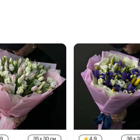
.9
35 x 30 см
4.9
36 x 