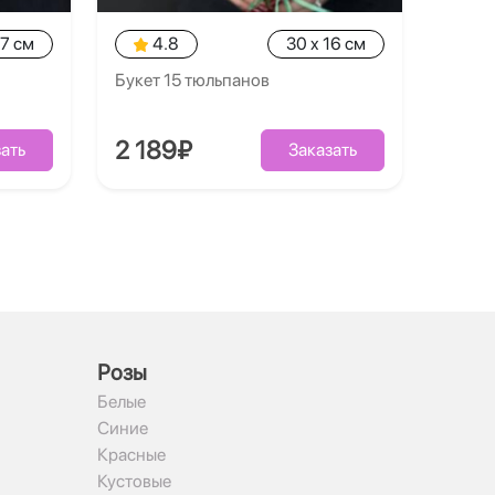
17 см
4.8
30 x 16 см
Букет 15 тюльпанов
2 189₽
ать
Заказать
Рoзы
Белые
Синие
Красные
Кустовые