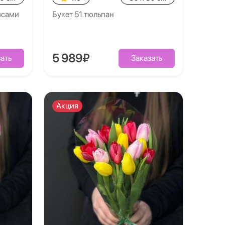
рисами
Букет 51 тюльпан
5 989₽
ать
Заказать
Акция