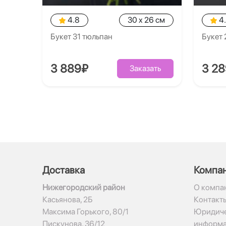
4.8
30 x 26 см
4
Букет 31 тюльпан
Букет 
3 889₽
3 2
Заказать
Доставка
Компа
Нижегородский район
О компа
Касьянова, 2Б
Контакт
Максима Горького, 80/1
Юридиче
Пискунова, 36/12
информ