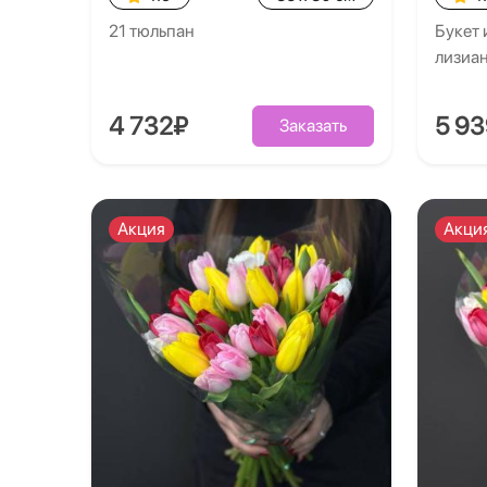
21 тюльпан
Букет 
лизиа
4 732₽
5 9
Заказать
Акция
Акци