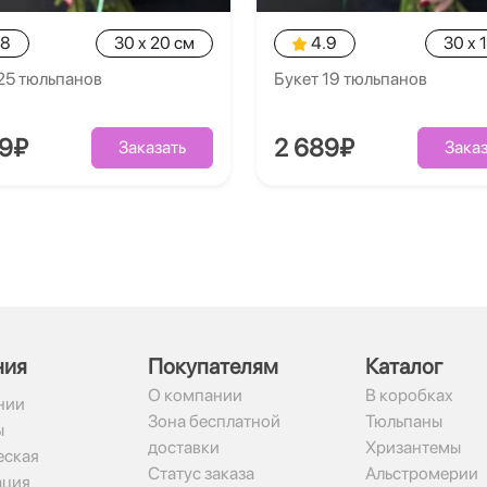
.8
30 x 20 см
4.9
30 x 
25 тюльпанов
Букет 19 тюльпанов
89₽
2 689₽
Заказать
Заказ
ния
Покупателям
Каталог
О компании
В коробках
нии
Зона бесплатной
Тюльпаны
ы
доставки
Хризантемы
ская
Статус заказа
Альстромерии
ация