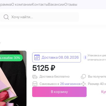
грамма
О компании
Контакты
Вакансии
Отзывы
9
Упаковка и цв
Доставка 08.08.2026
i
ь кешбек 30%
отличаться от 
5125 ₽
Доставка бесплатно
Вы получит
Самовывоз в
26 магазинов
Размер 40 х
В корзину
Ку