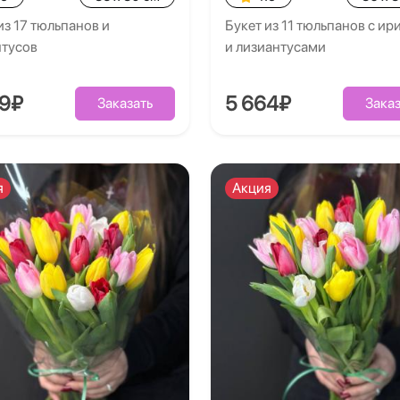
из 17 тюльпанов и
Букет из 11 тюльпанов с и
нтусов
и лизиантусами
39₽
5 664₽
Заказать
Заказ
я
Акция