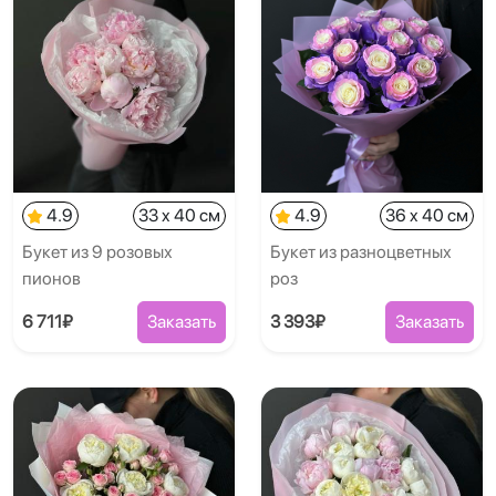
4.9
33 x 40 см
4.9
36 x 40 см
Букет из 9 розовых
Букет из разноцветных
пионов
роз
6 711₽
Заказать
3 393₽
Заказать