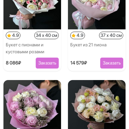
4.9
34 x 40 см
4.9
37 x 40 см
Букет с пионами и
Букет из 21 пиона
кустовыми розами
8 086₽
Заказать
14 579₽
Заказать