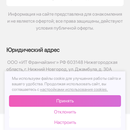
Информация на сайте представлена для ознакомления
и не является офертой; все права защищены, действуют
условия публичной оферты.
Юридический адрес
ООО «ИТ Франчайзинг» РФ 603148 Нижегородская
область, г. Нижний Новгород, ул. Джамбула, д. 30А
Мы используем файлы cookie для улучшения работы сайта и
© 2017-2026г, База Цветов 24.ру
вашего удобства.
Продолжая использовать сайт, вы
Политика конфиденциальности
соглашаетесь с
настройками использования cookies.
Публичная оферта
Принять
Принимаем к оплате
Отклонить
Настроить
Каталог
Корзина
Чат
Войти