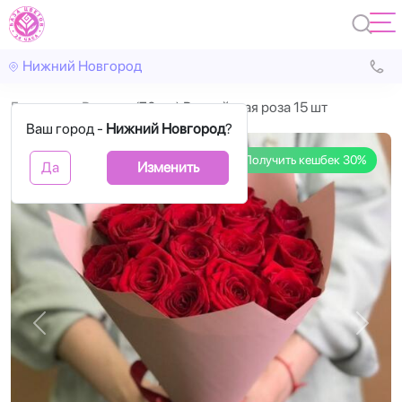
Нижний Новгород
Главная
Розы
(70 см) Российская роза 15 шт
Ваш город -
Нижний Новгород
?
Получить кешбек 30%
Да
Изменить
Назад
Впере