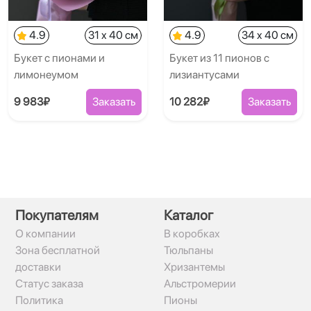
4.9
31 x 40 см
4.9
34 x 40 см
Букет с пионами и
Букет из 11 пионов с
лимонеумом
лизиантусами
9 983₽
Заказать
10 282₽
Заказать
Покупателям
Каталог
О компании
В коробках
Зона бесплатной
Тюльпаны
доставки
Хризантемы
Статус заказа
Альстромерии
Политика
Пионы