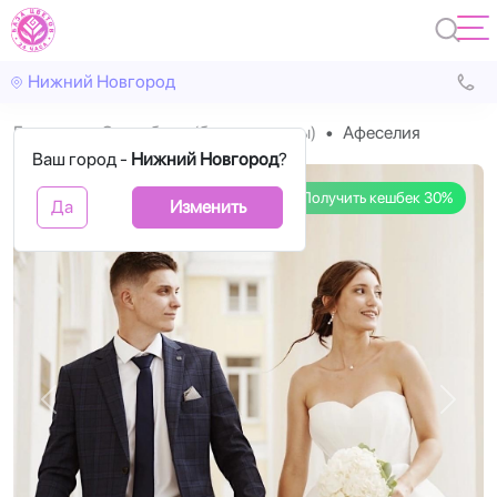
Нижний Новгород
Главная
Свадебные (букет невесты)
Афеселия
Ваш город -
Нижний Новгород
?
Получить кешбек 30%
Да
Изменить
Назад
Впере