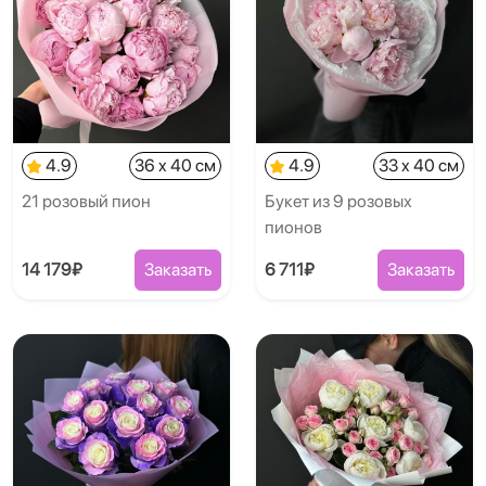
4.9
36 x 40 см
4.9
33 x 40 см
21 розовый пион
Букет из 9 розовых
пионов
14 179₽
Заказать
6 711₽
Заказать