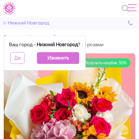
Нижний Новгород
Главная
Авторские букеты
Ваш город -
Букет с гелиантусами и розовыми розами
Нижний Новгород
?
Да
Изменить
Получить кешбек 30%
Назад
Впере