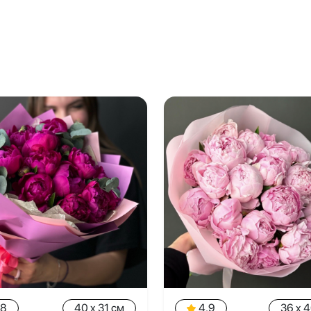
.8
40 x 31 см
4.9
36 x 