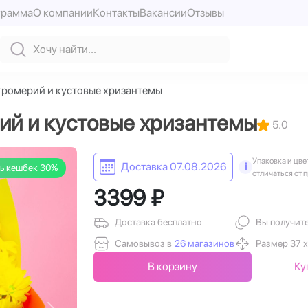
грамма
О компании
Контакты
Вакансии
Отзывы
тромерий и кустовые хризантемы
ий и кустовые хризантемы
5.0
Упаковка и цве
Доставка 07.08.2026
i
ь кешбек 30%
отличаться от 
3399 ₽
Доставка бесплатно
Вы получит
Самовывоз в
26 магазинов
Размер 37 х
В корзину
Ку