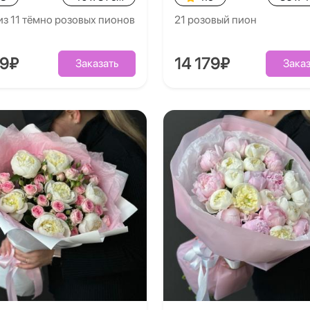
из 11 тёмно розовых пионов
21 розовый пион
39₽
14 179₽
Заказать
Заказ