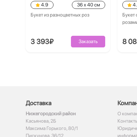
4.9
36 x 40 см
4
Букет из разноцветных роз
Букет 
розам
3 393₽
8 0
Заказать
Доставка
Компа
Нижегородский район
О компа
Касьянова, 2Б
Контакт
Максима Горького, 80/1
Юридиче
Пискунова, 36/12
информ