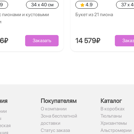
.9
34 x 40 см
4.9
37 x 
с пионами и кустовыми
Букет из 21 пиона
и
86₽
14 579₽
Заказать
Заказ
ния
Покупателям
Каталог
О компании
В коробках
нии
Зона бесплатной
Тюльпаны
ы
доставки
Хризантемы
ская
Статус заказа
Альстромерии
ация