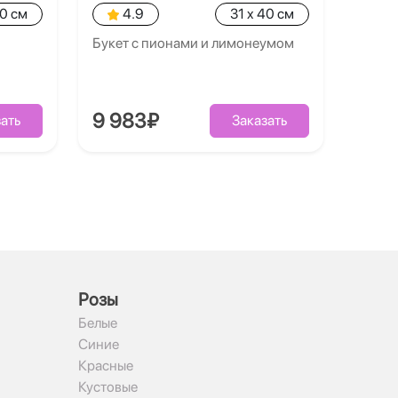
40 см
4.9
31 x 40 см
Букет с пионами и лимонеумом
9 983₽
ать
Заказать
Рoзы
Белые
Синие
Красные
Кустовые