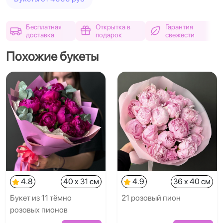
Бесплатная
Открытка в
Гарантия
доставка
подарок
свежести
Похожие букеты
4.8
40 x 31 см
4.9
36 x 40 см
Букет из 11 тёмно
21 розовый пион
розовых пионов