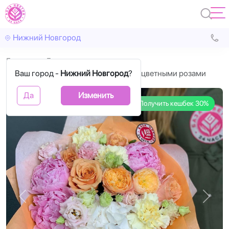
Нижний Новгород
Главная
Букеты
Ваш город -
Букет с белой гортензией и разноцветными розами
Нижний Новгород
?
Да
Изменить
Получить кешбек 30%
Назад
Впере