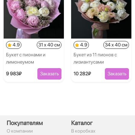
4.9
31 x 40 см
4.9
34 x 40 см
Букет с пионами и
Букет из 11 пионов с
лимонеумом
лизиантусами
9 983₽
Заказать
10 282₽
Заказать
Покупателям
Каталог
О компании
В коробках