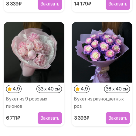
8 339₽
Заказать
14 179₽
Заказать
4.9
33 x 40 см
4.9
36 x 40 см
Букет из 9 розовых
Букет из разноцветных
пионов
роз
6 711₽
Заказать
3 393₽
Заказать