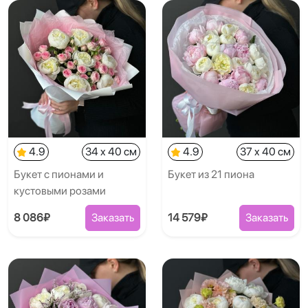
4.9
34 x 40 см
4.9
37 x 40 см
Букет с пионами и
Букет из 21 пиона
кустовыми розами
8 086₽
Заказать
14 579₽
Заказать