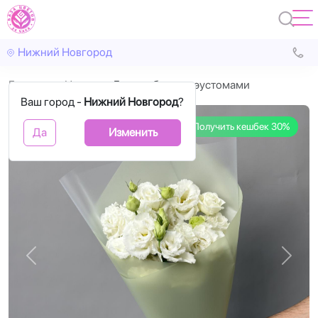
Нижний Новгород
Главная
Цветы
Букет с белыми эустомами
Ваш город -
Нижний Новгород
?
Получить кешбек 30%
Да
Изменить
Назад
Впере