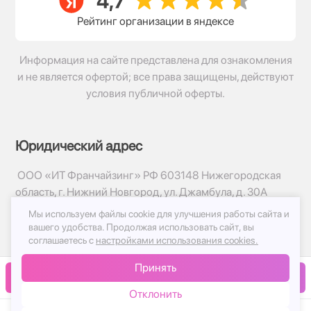
Рейтинг организации в яндексе
Информация на сайте представлена для ознакомления
и не является офертой; все права защищены, действуют
условия публичной оферты.
Юридический адрес
ООО «ИТ Франчайзинг» РФ 603148 Нижегородская
область, г. Нижний Новгород, ул. Джамбула, д. 30А
Мы используем файлы cookie для улучшения работы сайта и
© 2017-2026г, База Цветов 24.ру
вашего удобства.
Продолжая использовать сайт, вы
Политика конфиденциальности
соглашаетесь с
настройками использования cookies.
Публичная оферта
Принять
Принимаем к оплате
В корзину
Отклонить