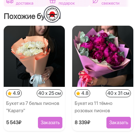
доставка
подарок
свежести
Похожие букеты
4.9
40 x 25 см
4.8
40 x 31 см
Букет из 7 белых пионов
Букет из 11 тёмно
"Каратэ"
розовых пионов
5 543₽
Заказать
8 339₽
Заказать