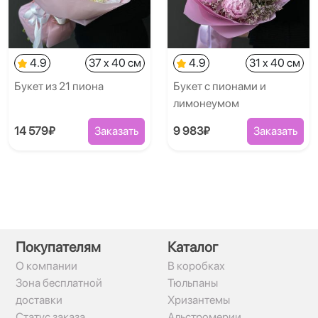
4.9
37 x 40 см
4.9
31 x 40 см
Букет из 21 пиона
Букет с пионами и
лимонеумом
14 579₽
Заказать
9 983₽
Заказать
Покупателям
Каталог
О компании
В коробках
Зона бесплатной
Тюльпаны
доставки
Хризантемы
Статус заказа
Альстромерии