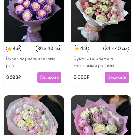
4.9
36 x 40 см
4.9
34 x 40 см
Букет из разноцветных
Букет с пионами и
роз
кустовыми розами
3 393₽
Заказать
8 086₽
Заказать