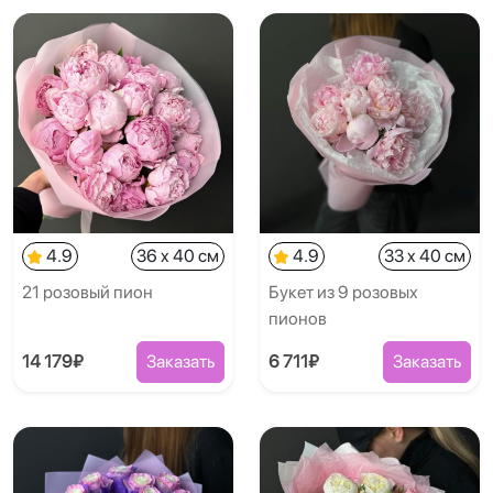
4.9
36 x 40 см
4.9
33 x 40 см
21 розовый пион
Букет из 9 розовых
пионов
14 179₽
Заказать
6 711₽
Заказать