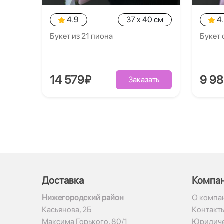
4.9
37 x 40 см
4
Букет из 21 пиона
Букет
14 579₽
9 9
Заказать
Доставка
Компа
Нижегородский район
О компа
Касьянова, 2Б
Контакт
Максима Горького, 80/1
Юридиче