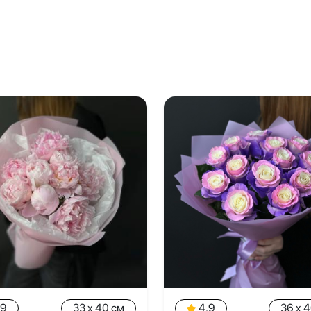
.9
33 x 40 см
4.9
36 x 