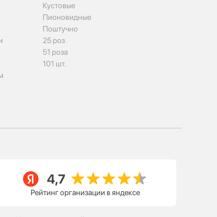
Кустовые
Пионовидные
Поштучно
и
25 роз
51 роза
101 шт.
м
Рейтинг организации в яндексе