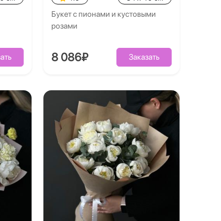
Букет с пионами и кустовыми
розами
8 086₽
ать
Заказать