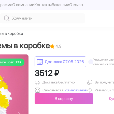
грамма
О компании
Контакты
Вакансии
Отзывы
мы в коробке
емы в коробке
4.9
Упаковка и цве
Доставка 07.08.2026
i
ь кешбек 30%
отличаться от 
3512 ₽
Доставка бесплатно
Вы получит
Самовывоз в
26 магазинов
Размер 37 х
В корзину
Ку