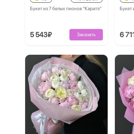
Букет из 7 белых пионов "Каратэ"
Букет 
5 543₽
6 71
Заказать