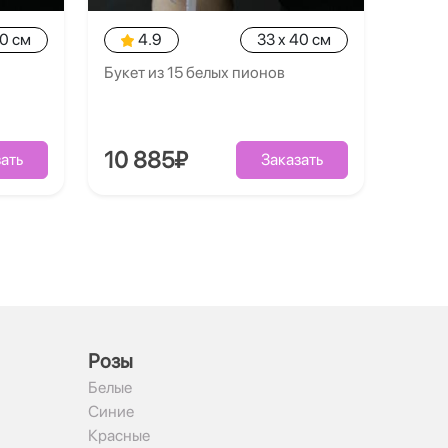
40 см
4.9
33 x 40 см
Букет из 15 белых пионов
10 885₽
ать
Заказать
Рoзы
Белые
Синие
Красные