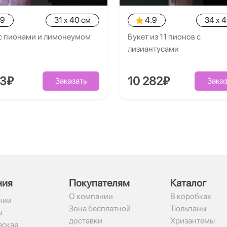
.9
31 x 40 см
4.9
34 x 
 с пионами и лимонеумом
Букет из 11 пионов с
лизиантусами
83₽
10 282₽
Заказать
Заказ
ния
Покупателям
Каталог
О компании
В коробках
нии
Зона бесплатной
Тюльпаны
ы
доставки
Хризантемы
ская