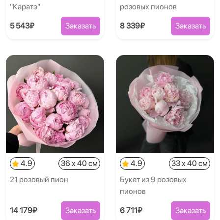
"Каратэ"
розовых пионов
5 543₽
Заказать
8 339₽
Заказать
4.9
36 x 40 см
4.9
33 x 40 см
21 розовый пион
Букет из 9 розовых
пионов
14 179₽
Заказать
6 711₽
Заказать