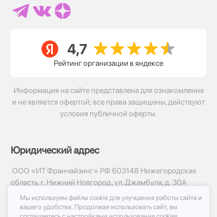
Рейтинг организации в яндексе
Информация на сайте представлена для ознакомления
и не является офертой; все права защищены, действуют
условия публичной оферты.
Юридический адрес
ООО «ИТ Франчайзинг» РФ 603148 Нижегородская
область, г. Нижний Новгород, ул. Джамбула, д. 30А
Мы используем файлы cookie для улучшения работы сайта и
© 2017-2026г, База Цветов 24.ру
вашего удобства.
Продолжая использовать сайт, вы
Политика конфиденциальности
соглашаетесь с
настройками использования cookies.