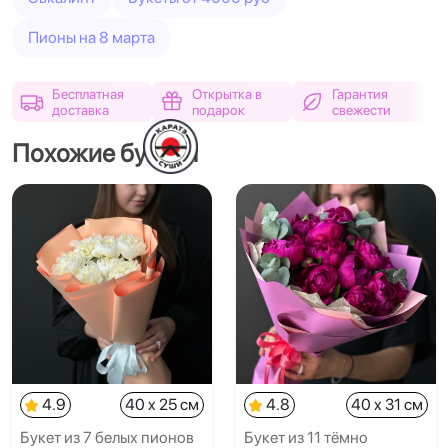
Пионы на 8 марта
Бесплатная
Открытка в
Гарантия
доставка
подарок
свежести
Похожие букеты
4.9
40 x 25 см
4.8
40 x 31 см
Букет из 7 белых пионов
Букет из 11 тёмно