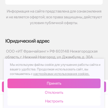
Информация на сайте представлена для ознакомления
и не является офертой; все права защищены, действуют
условия публичной оферты.
Юридический адрес
ООО «ИТ Франчайзинг» РФ 603148 Нижегородская
область, г. Нижний Новгород, ул. Джамбула, д. 30А
Мы используем файлы cookie для улучшения работы сайта и
© 2017-2026г, База Цветов 24.ру
вашего удобства.
Продолжая использовать сайт, вы
Политика конфиденциальности
соглашаетесь с
настройками использования cookies.
Публичная оферта
Принять
Принимаем к оплате
В корзину
Отклонить
Настроить
Каталог
Корзина
Чат
Войти