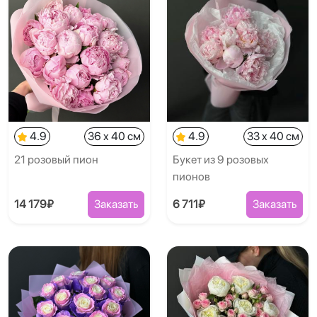
4.9
36 x 40 см
4.9
33 x 40 см
21 розовый пион
Букет из 9 розовых
пионов
14 179₽
Заказать
6 711₽
Заказать