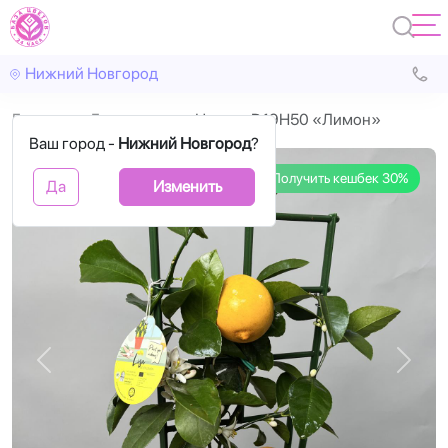
Нижний Новгород
Главная
Горшечные
Цитрус D19H50 «Лимон»
Ваш город -
Нижний Новгород
?
Получить кешбек 30%
Да
Изменить
Назад
Впере