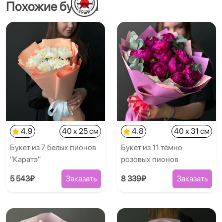
Похожие букеты
4.9
40 x 25 см
4.8
40 x 31 см
Букет из 7 белых пионов
Букет из 11 тёмно
"Каратэ"
розовых пионов
5 543₽
Заказать
8 339₽
Заказать