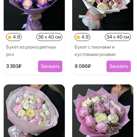
4.9
36 x 40 см
4.9
34 x 40 см
Букет из разноцветных
Букет с пионами и
роз
кустовыми розами
3 393₽
Заказать
8 086₽
Заказать