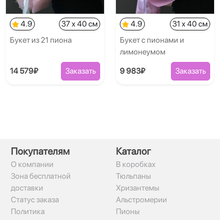
4.9
37 x 40 см
4.9
31 x 40 см
Букет из 21 пиона
Букет с пионами и
лимонеумом
14 579₽
Заказать
9 983₽
Заказать
Покупателям
Каталог
О компании
В коробках
Зона бесплатной
Тюльпаны
доставки
Хризантемы
Статус заказа
Альстромерии
Политика
Пионы