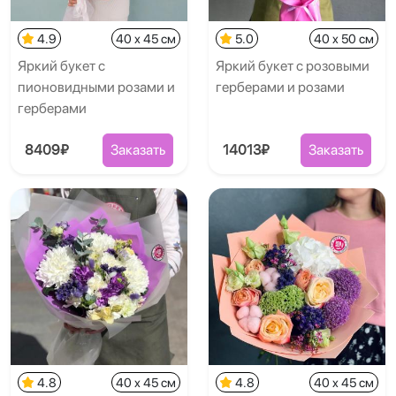
4.9
40 x 45 см
5.0
40 x 50 см
Яркий букет с
Яркий букет с розовыми
пионовидными розами и
герберами и розами
герберами
8409₽
Заказать
14013₽
Заказать
4.8
40 x 45 см
4.8
40 x 45 см