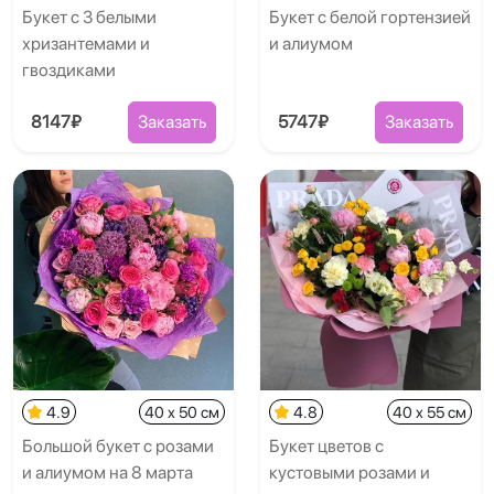
Букет с 3 белыми
Букет с белой гортензией
хризантемами и
и алиумом
гвоздиками
8147₽
Заказать
5747₽
Заказать
4.9
40 x 50 см
4.8
40 x 55 см
Большой букет с розами
Букет цветов с
и алиумом на 8 марта
кустовыми розами и