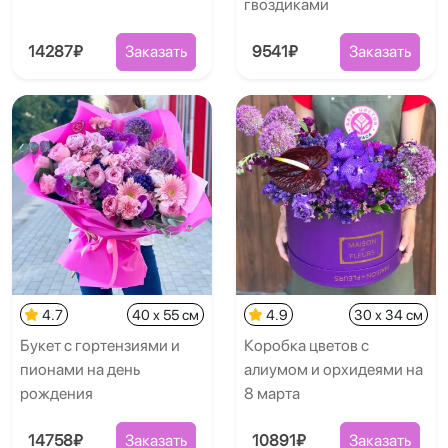
гвоздиками
14287₽
Заказать
9541₽
Заказать
4.7
40 x 55 см
4.9
30 x 34 см
Букет с гортензиями и
Коробка цветов с
пионами на день
алиумом и орхидеями на
рождения
8 марта
14758₽
Заказать
10891₽
Заказать