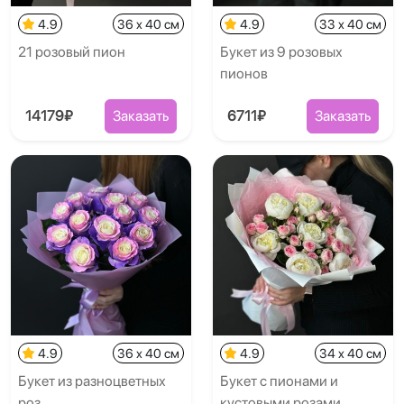
4.9
36 x 40 см
4.9
33 x 40 см
21 розовый пион
Букет из 9 розовых
пионов
14179₽
Заказать
6711₽
Заказать
4.9
36 x 40 см
4.9
34 x 40 см
Букет из разноцветных
Букет с пионами и
роз
кустовыми розами