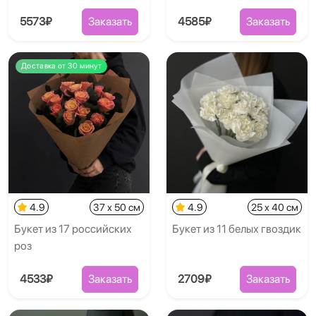
5573₽
Заказать
4585₽
Заказать
Доставка от 30 минут
4.9
37 x 50 см
4.9
25 x 40 см
Букет из 17 российских
Букет из 11 белых гвоздик
роз
4533₽
Заказать
2709₽
Заказать