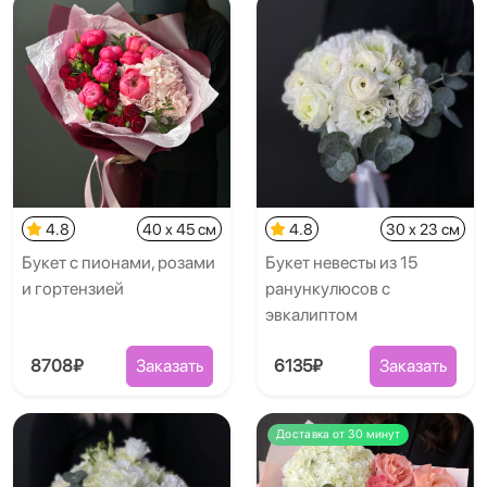
4.8
40 x 45 см
4.8
30 x 23 см
Букет с пионами, розами
Букет невесты из 15
и гортензией
ранункулюсов с
эвкалиптом
8708₽
Заказать
6135₽
Заказать
Доставка от 30 минут