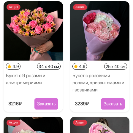
Акция
Акция
4.9
34 x 40 см
4.9
25 x 40 см
Букет с 9 розами и
Букет с розовыми
альстромериями
розами, хризантемами и
гвоздиками
3216₽
Заказать
3239₽
Заказать
Акция
Акция