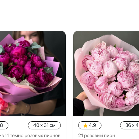
.8
40 x 31 см
4.9
36 x 
из 11 тёмно розовых пионов
21 розовый пион