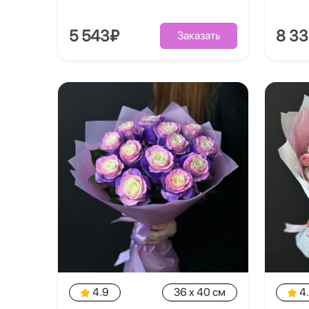
5 543₽
8 3
Заказать
4.9
36 x 40 см
4