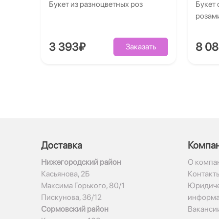
Букет из разноцветных роз
Букет 
розам
3 393₽
8 0
Заказать
Доставка
Компа
Нижегородский район
О компа
Касьянова, 2Б
Контакт
Максима Горького, 80/1
Юридиче
Пискунова, 36/12
информ
Сормовский район
Ваканси