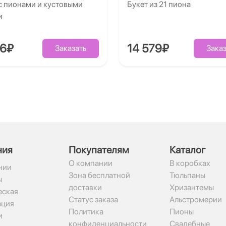
с пионами и кустовыми
Букет из 21 пиона
и
86₽
14 579₽
Заказать
Заказ
ния
Покупателям
Каталог
О компании
В коробках
нии
Зона бесплатной
Тюльпаны
ы
доставки
Хризантемы
ская
Статус заказа
Альстромерии
ация
Политика
Пионы
и
конфиденциальности
Свадебные