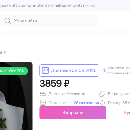
грамма
О компании
Контакты
Вакансии
Отзывы
4.9
Упаковка и цв
Доставка 08.08.2026
i
ь кешбек 30%
отличаться от 
3859 ₽
Доставка бесплатно
Вы получит
Самовывоз в
26 магазинов
Размер 35 х
В корзину
Ку