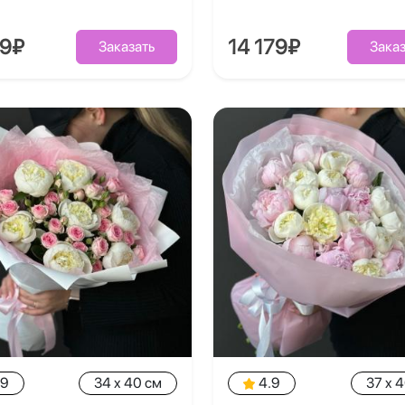
39₽
14 179₽
Заказать
Заказ
.9
34 x 40 см
4.9
37 x 