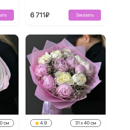
6 711₽
ать
Заказать
40 см
4.9
31 x 40 см