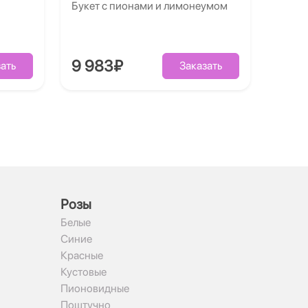
Букет с пионами и лимонеумом
9 983₽
ать
Заказать
Рoзы
Белые
Синие
Красные
Кустовые
Пионовидные
Поштучно