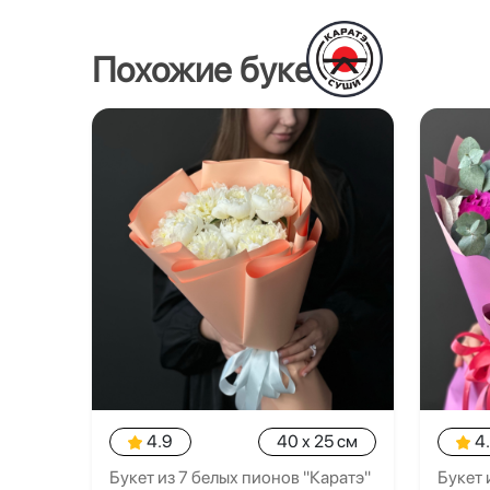
Похожие букеты
4.9
40 x 25 см
4
Букет из 7 белых пионов "Каратэ"
Букет 