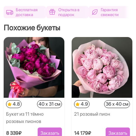
Бесплатная
Открытка в
Гарантия
доставка
подарок
свежести
Похожие букеты
4.8
40 x 31 см
4.9
36 x 40 см
Букет из 11 тёмно
21 розовый пион
розовых пионов
8 339₽
Заказать
14 179₽
Заказать