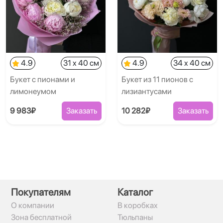
4.9
31 x 40 см
4.9
34 x 40 см
Букет с пионами и
Букет из 11 пионов с
лимонеумом
лизиантусами
9 983₽
Заказать
10 282₽
Заказать
Покупателям
Каталог
О компании
В коробках
Зона бесплатной
Тюльпаны