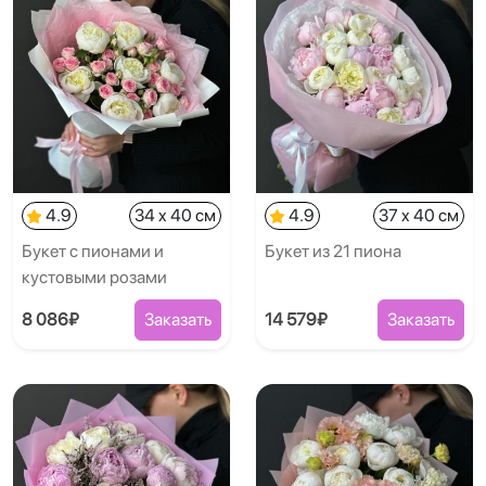
4.9
34 x 40 см
4.9
37 x 40 см
Букет с пионами и
Букет из 21 пиона
кустовыми розами
8 086₽
Заказать
14 579₽
Заказать