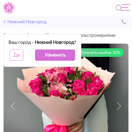
Нижний Новгород
Главная
Розы
15 розовых роз с альстромериями
Ваш город -
Нижний Новгород
?
Получить кешбек 30%
Да
Изменить
Назад
Впере