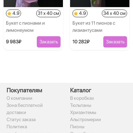
4.9
31 x 40 см
4.9
34 x 40 см
Букет с пионами и
Букет из 11 пионов с
лимонеумом
лизиантусами
9 983₽
Заказать
10 282₽
Заказать
Покупателям
Каталог
О компании
В коробках
Зона бесплатной
Тюльпаны
доставки
Хризантемы
Статус заказа
Альстромерии
Политика
Пионы