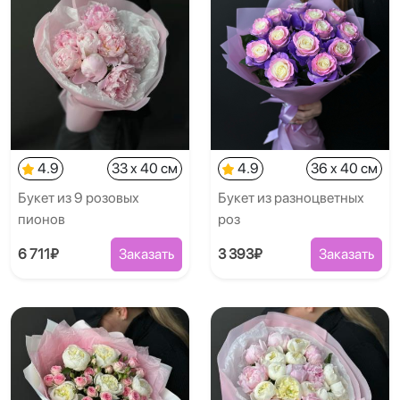
4.9
33 x 40 см
4.9
36 x 40 см
Букет из 9 розовых
Букет из разноцветных
пионов
роз
6 711₽
Заказать
3 393₽
Заказать