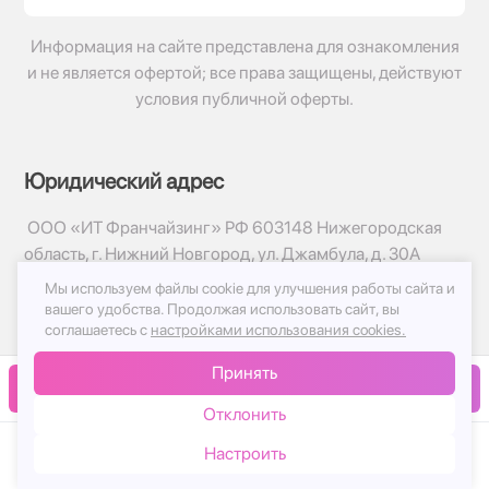
Информация на сайте представлена для ознакомления
и не является офертой; все права защищены, действуют
условия публичной оферты.
Юридический адрес
ООО «ИТ Франчайзинг» РФ 603148 Нижегородская
область, г. Нижний Новгород, ул. Джамбула, д. 30А
Мы используем файлы cookie для улучшения работы сайта и
© 2017-2026г, База Цветов 24.ру
вашего удобства.
Продолжая использовать сайт, вы
Политика конфиденциальности
соглашаетесь с
настройками использования cookies.
Публичная оферта
Принять
Принимаем к оплате
В корзину
Отклонить
Настроить
Каталог
Корзина
Чат
Войти