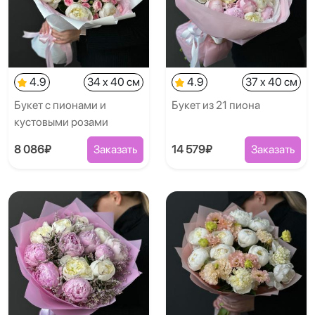
4.9
34 x 40 см
4.9
37 x 40 см
Букет с пионами и
Букет из 21 пиона
кустовыми розами
8 086₽
Заказать
14 579₽
Заказать