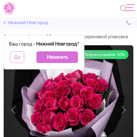
Нижний Новгород
Главная
Розы
25 розовых роз в сиреневой упаковке
Ваш город -
Нижний Новгород
?
Получить кешбек 30%
Да
Изменить
Назад
Впере