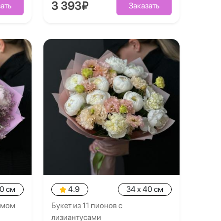
3 393₽
ать
Заказать
40 см
4.9
34 x 40 см
умом
Букет из 11 пионов с
лизиантусами