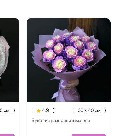
40 см
4.9
36 x 40 см
Букет из разноцветных роз