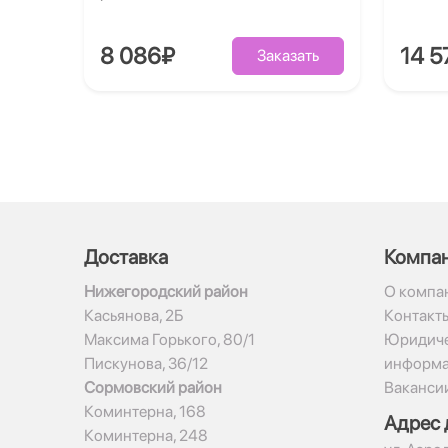
8 086₽
14 5
Заказать
Доставка
Компа
Нижегородский район
О компа
Касьянова, 2Б
Контакт
Максима Горького, 80/1
Юридиче
Пискунова, 36/12
информ
Сормовский район
Ваканси
Коминтерна, 168
Адрес 
Коминтерна, 248