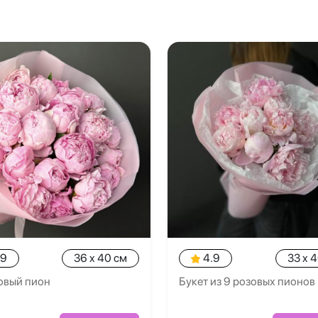
.9
36 x 40 см
4.9
33 x 
овый пион
Букет из 9 розовых пионов