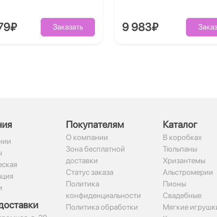
79₽
9 983₽
Заказать
Заказ
ния
Покупателям
Каталог
О компании
В коробках
нии
Зона бесплатной
Тюльпаны
ы
доставки
Хризантемы
ская
Статус заказа
Альстромерии
ация
Политика
Пионы
и
конфиденциальности
Свадебные
доставки
Политика обработки
Мягкие игрушк