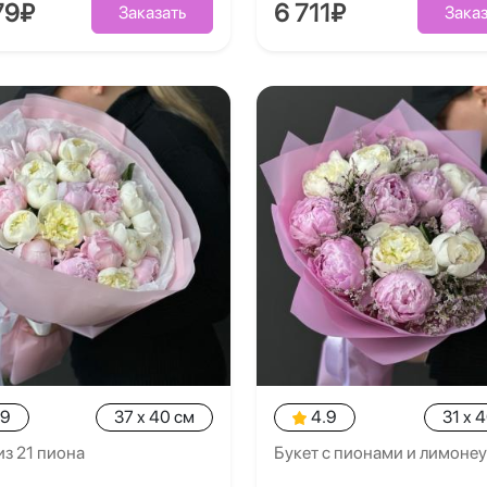
79₽
6 711₽
Заказать
Заказ
.9
37 x 40 см
4.9
31 x 
из 21 пиона
Букет с пионами и лимоне