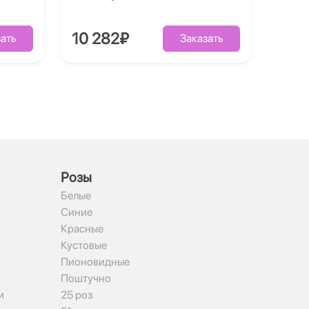
10 282₽
ать
Заказать
Рoзы
Белые
Синие
Красные
Кустовые
Пионовидные
Поштучно
и
25 роз