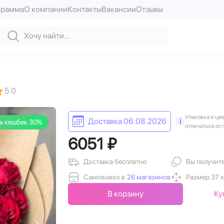
грамма
О компании
Контакты
Вакансии
Отзывы
5.0
Упаковка и цв
Доставка 06.08.2026
i
ь кешбек 30%
отличаться от 
6051 ₽
Доставка бесплатно
Вы получит
Самовывоз в
26 магазинов
Размер 37 х
В корзину
Ку