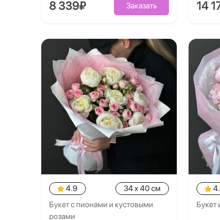
8 339₽
14 1
Заказать
4.9
34 x 40 см
4
Букет с пионами и кустовыми
Букет 
розами