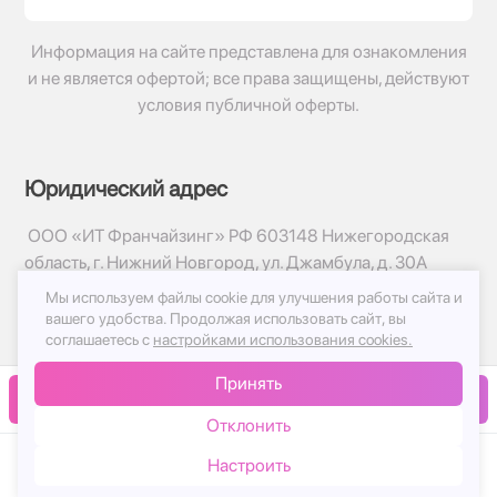
Информация на сайте представлена для ознакомления
и не является офертой; все права защищены, действуют
условия публичной оферты.
Юридический адрес
ООО «ИТ Франчайзинг» РФ 603148 Нижегородская
область, г. Нижний Новгород, ул. Джамбула, д. 30А
Мы используем файлы cookie для улучшения работы сайта и
© 2017-2026г, База Цветов 24.ру
вашего удобства.
Продолжая использовать сайт, вы
Политика конфиденциальности
соглашаетесь с
настройками использования cookies.
Публичная оферта
Принять
Принимаем к оплате
В корзину
Отклонить
Настроить
Каталог
Корзина
Чат
Войти