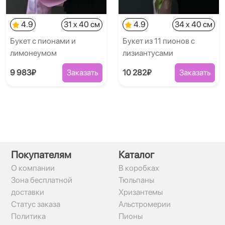
4.9
31 x 40 см
4.9
34 x 40 см
Букет с пионами и
Букет из 11 пионов с
лимонеумом
лизиантусами
9 983₽
Заказать
10 282₽
Заказать
Покупателям
Каталог
О компании
В коробках
Зона бесплатной
Тюльпаны
доставки
Хризантемы
Статус заказа
Альстромерии
Политика
Пионы