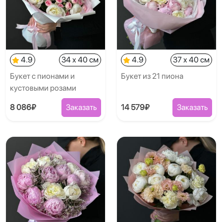
4.9
34 x 40 см
4.9
37 x 40 см
Букет с пионами и
Букет из 21 пиона
кустовыми розами
8 086₽
Заказать
14 579₽
Заказать