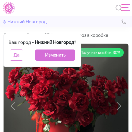
Нижний Новгород
Главная
Розы
35 французских роз в коробке
Ваш город -
Нижний Новгород
?
Получить кешбек 30%
Да
Изменить
Назад
Впере