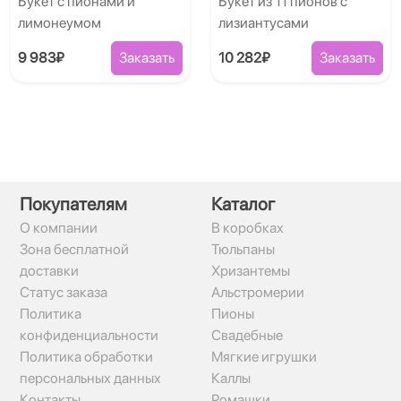
Букет с пионами и
Букет из 11 пионов с
лимонеумом
лизиантусами
9 983₽
Заказать
10 282₽
Заказать
Покупателям
Каталог
О компании
В коробках
Зона бесплатной
Тюльпаны
доставки
Хризантемы
Статус заказа
Альстромерии
Политика
Пионы
конфиденциальности
Свадебные
Политика обработки
Мягкие игрушки
персональных данных
Каллы
Контакты
Ромашки