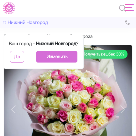
Нижний Новгород
Главная
Розы
41 розово-белая роза
Ваш город -
Нижний Новгород
?
Получить кешбек 30%
Да
Изменить
Назад
Впере