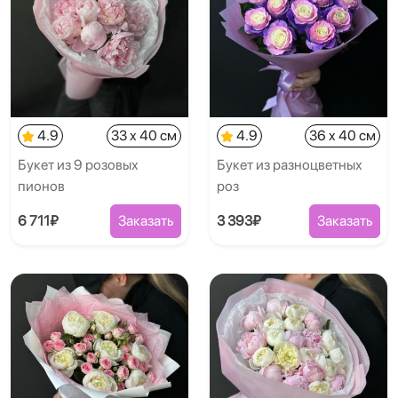
4.9
33 x 40 см
4.9
36 x 40 см
Букет из 9 розовых
Букет из разноцветных
пионов
роз
6 711₽
Заказать
3 393₽
Заказать