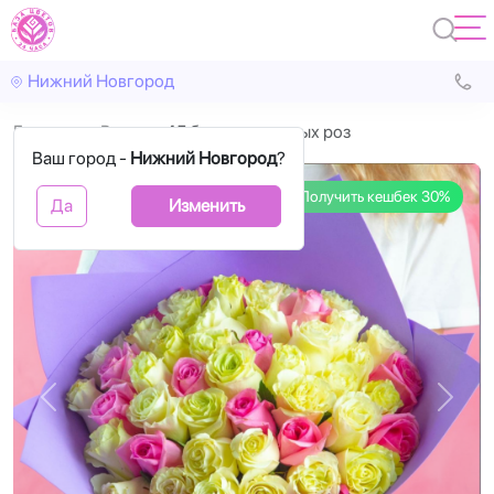
Нижний Новгород
Главная
Розы
45 белых и розовых роз
Ваш город -
Нижний Новгород
?
Получить кешбек 30%
Да
Изменить
Назад
Впере