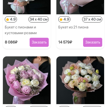
4.9
34 x 40 см
4.9
37 x 40 см
Букет с пионами и
Букет из 21 пиона
кустовыми розами
8 086₽
Заказать
14 579₽
Заказать