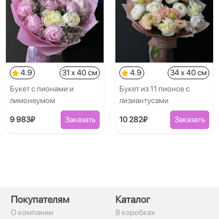
4.9
31 x 40 см
4.9
34 x 40 см
Букет с пионами и
Букет из 11 пионов с
лимонеумом
лизиантусами
9 983₽
Заказать
10 282₽
Заказать
Покупателям
Каталог
О компании
В коробках