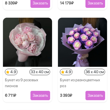
8 339₽
Заказать
14 179₽
Заказать
4.9
33 x 40 см
4.9
36 x 40 см
Букет из 9 розовых
Букет из разноцветных
пионов
роз
6 711₽
Заказать
3 393₽
Заказать