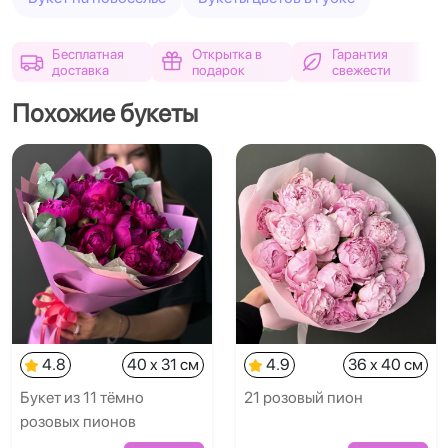
Бесплатная
Открытка в
Гарантия
доставка
подарок
свежести
Похожие букеты
4.8
40 x 31 см
4.9
36 x 40 см
Букет из 11 тёмно
21 розовый пион
розовых пионов