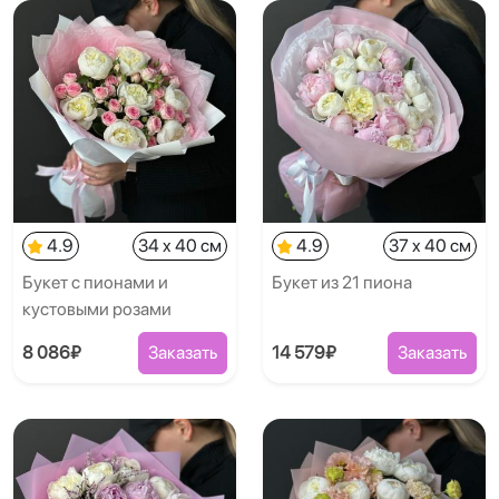
4.9
34 x 40 см
4.9
37 x 40 см
Букет с пионами и
Букет из 21 пиона
кустовыми розами
8 086₽
Заказать
14 579₽
Заказать