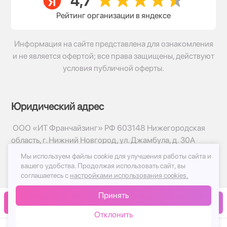
Рейтинг организации в яндексе
Информация на сайте представлена для ознакомления
и не является офертой; все права защищены, действуют
условия публичной оферты.
Юридический адрес
ООО «ИТ Франчайзинг» РФ 603148 Нижегородская
область, г. Нижний Новгород, ул. Джамбула, д. 30А
Мы используем файлы cookie для улучшения работы сайта и
© 2017-2026г, База Цветов 24.ру
вашего удобства.
Продолжая использовать сайт, вы
Политика конфиденциальности
соглашаетесь с
настройками использования cookies.
Публичная оферта
Принять
Принимаем к оплате
В корзину
Отклонить