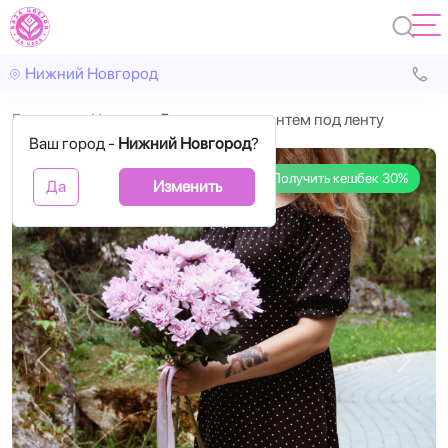
Нижний Новгород
Главная
Цветы
5 розовых хризантем под ленту
Ваш город -
Нижний Новгород
?
Получить кешбек 30%
Да
Изменить
Назад
Впере