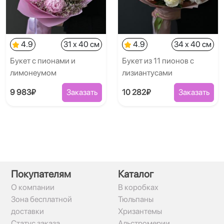
4.9
31 x 40 см
4.9
34 x 40 см
Букет с пионами и
Букет из 11 пионов с
лимонеумом
лизиантусами
9 983₽
Заказать
10 282₽
Заказать
Покупателям
Каталог
О компании
В коробках
Зона бесплатной
Тюльпаны
доставки
Хризантемы
Статус заказа
Альстромерии