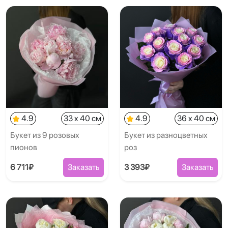
4.9
33 x 40 см
4.9
36 x 40 см
Букет из 9 розовых
Букет из разноцветных
пионов
роз
6 711₽
Заказать
3 393₽
Заказать