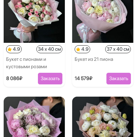
4.9
34 x 40 см
4.9
37 x 40 см
Букет с пионами и
Букет из 21 пиона
кустовыми розами
8 086₽
Заказать
14 579₽
Заказать