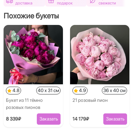
доставка
подарок
свежести
Похожие букеты
4.8
40 x 31 см
4.9
36 x 40 см
Букет из 11 тёмно
21 розовый пион
розовых пионов
8 339₽
Заказать
14 179₽
Заказать