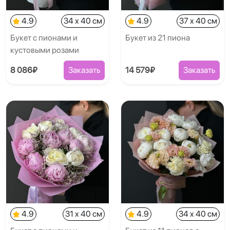
4.9
34 x 40 см
4.9
37 x 40 см
Букет с пионами и
Букет из 21 пиона
кустовыми розами
8 086₽
Заказать
14 579₽
Заказать
4.9
31 x 40 см
4.9
34 x 40 см