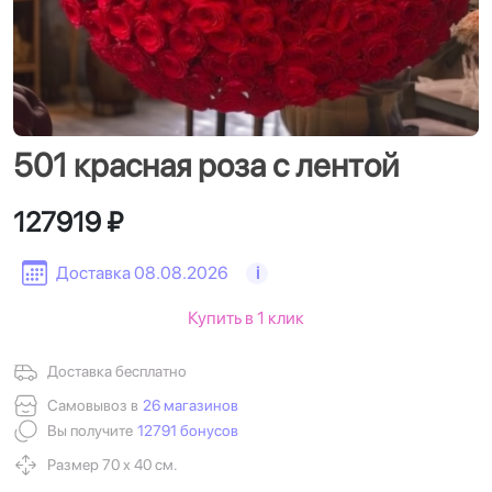
501 красная роза с лентой
127919 ₽
Доставка 08.08.2026
i
Купить в 1 клик
Доставка бесплатно
Самовывоз в
26 магазинов
Вы получите
12791 бонусов
Размер 70 х 40 см.