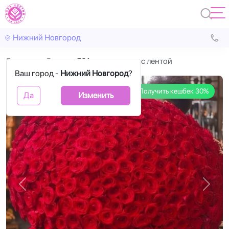
Нижний Новгород
Главная
Розы
501 красная роза с лентой
Ваш город -
Нижний Новгород
?
Получить кешбек 30%
Да
Изменить
Назад
Впере