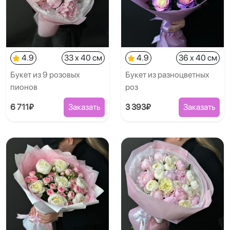
4.9
33 x 40 см
4.9
36 x 40 см
Букет из 9 розовых
Букет из разноцветных
пионов
роз
6 711₽
Заказать
3 393₽
Заказать