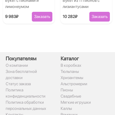
Букет с пионами и
Букет из 11 пионов с
лимонеумом
лизиантусами
9 983₽
Заказать
10 282₽
Заказать
Покупателям
Каталог
О компании
В коробках
Зона бесплатной
Тюльпаны
доставки
Хризантемы
Статус заказа
Альстромерии
Политика
Пионы
конфиденциальности
Свадебные
Политика обработки
Мягкие игрушки
персональных данных
Каллы
Контакты
Ромашки