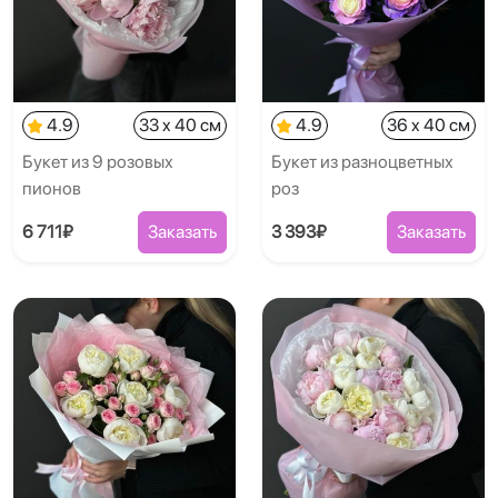
4.9
33 x 40 см
4.9
36 x 40 см
Букет из 9 розовых
Букет из разноцветных
пионов
роз
6 711₽
Заказать
3 393₽
Заказать