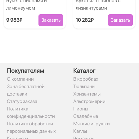
Букет с пионами и
Букет из 11 пионов с
лимонеумом
лизиантусами
9 983₽
Заказать
10 282₽
Заказать
Покупателям
Каталог
О компании
В коробках
Зона бесплатной
Тюльпаны
доставки
Хризантемы
Статус заказа
Альстромерии
Политика
Пионы
конфиденциальности
Свадебные
Политика обработки
Мягкие игрушки
персональных данных
Каллы
Контакты
Ромашки