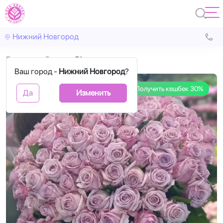
Нижний Новгород
Главная
Розы
51 лиловая роза
Ваш город -
Нижний Новгород
?
Получить кешбек 30%
Да
Изменить
Назад
Впере