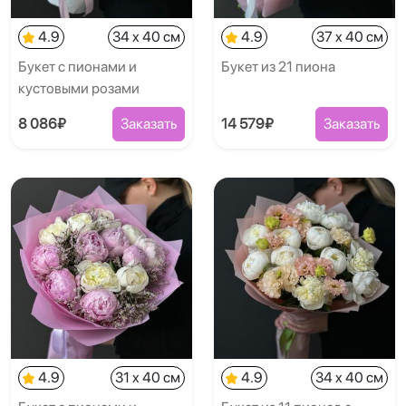
4.9
34 x 40 см
4.9
37 x 40 см
Букет с пионами и
Букет из 21 пиона
кустовыми розами
8 086₽
Заказать
14 579₽
Заказать
4.9
31 x 40 см
4.9
34 x 40 см