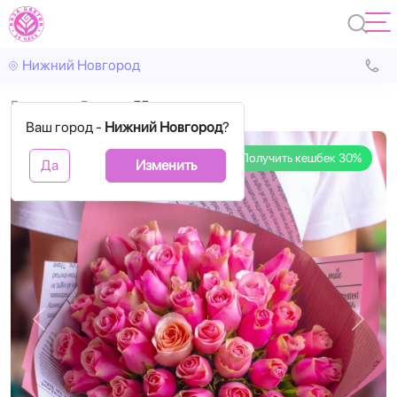
Нижний Новгород
Главная
Розы
55 розовых роз
Ваш город -
Нижний Новгород
?
Получить кешбек 30%
Да
Изменить
Назад
Впере