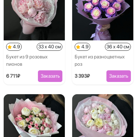
4.9
33 x 40 см
4.9
36 x 40 см
Букет из 9 розовых
Букет из разноцветных
пионов
роз
6 711₽
Заказать
3 393₽
Заказать