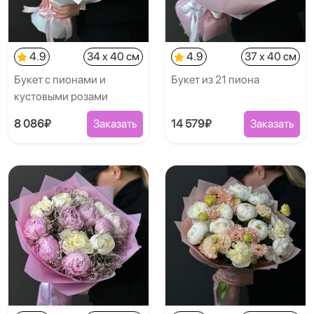
4.9
34 x 40 см
4.9
37 x 40 см
Букет с пионами и
Букет из 21 пиона
кустовыми розами
8 086₽
Заказать
14 579₽
Заказать