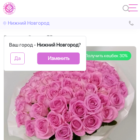
Нижний Новгород
Главная
Розы
75 розовых роз
Ваш город -
Нижний Новгород
?
Получить кешбек 30%
Да
Изменить
Назад
Впере