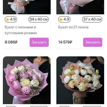
4.9
34 x 40 см
4.9
37 x 40 см
Букет с пионами и
Букет из 21 пиона
кустовыми розами
8 086₽
Заказать
14 579₽
Заказать