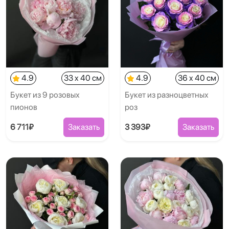
4.9
33 x 40 см
4.9
36 x 40 см
Букет из 9 розовых
Букет из разноцветных
пионов
роз
6 711₽
Заказать
3 393₽
Заказать