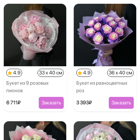
4.9
33 x 40 см
4.9
36 x 40 см
Букет из 9 розовых
Букет из разноцветных
пионов
роз
6 711₽
Заказать
3 393₽
Заказать