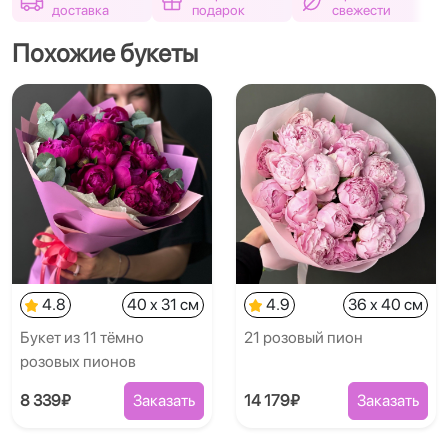
доставка
подарок
свежести
Похожие букеты
4.8
40 x 31 см
4.9
36 x 40 см
Букет из 11 тёмно
21 розовый пион
розовых пионов
8 339₽
Заказать
14 179₽
Заказать