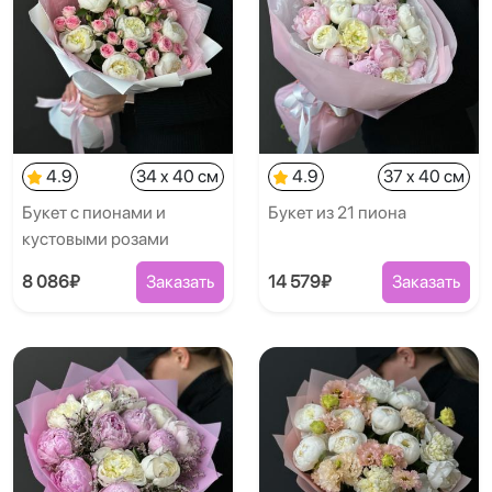
4.9
34 x 40 см
4.9
37 x 40 см
Букет с пионами и
Букет из 21 пиона
кустовыми розами
8 086₽
Заказать
14 579₽
Заказать