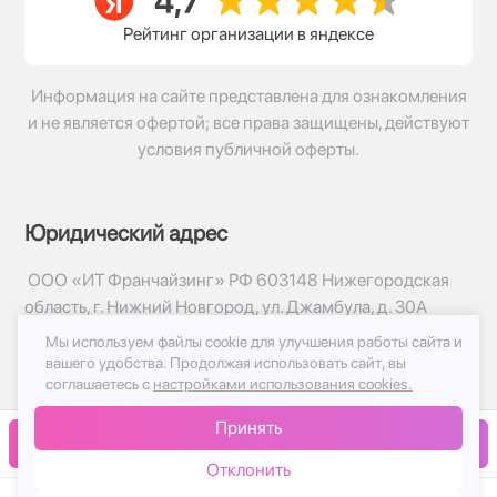
Рейтинг организации в яндексе
Информация на сайте представлена для ознакомления
и не является офертой; все права защищены, действуют
условия публичной оферты.
Юридический адрес
ООО «ИТ Франчайзинг» РФ 603148 Нижегородская
область, г. Нижний Новгород, ул. Джамбула, д. 30А
Мы используем файлы cookie для улучшения работы сайта и
© 2017-2026г, База Цветов 24.ру
вашего удобства.
Продолжая использовать сайт, вы
Политика конфиденциальности
соглашаетесь с
настройками использования cookies.
Публичная оферта
Принять
Принимаем к оплате
В корзину
Отклонить