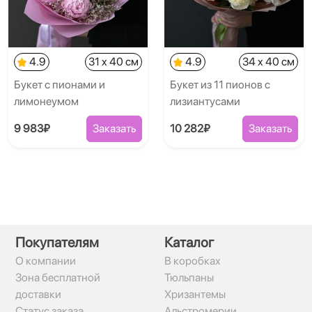
4.9
31 x 40 см
4.9
34 x 40 см
Букет с пионами и
Букет из 11 пионов с
лимонеумом
лизиантусами
9 983₽
Заказать
10 282₽
Заказать
Покупателям
Каталог
О компании
В коробках
Зона бесплатной
Тюльпаны
доставки
Хризантемы
Статус заказа
Альстромерии