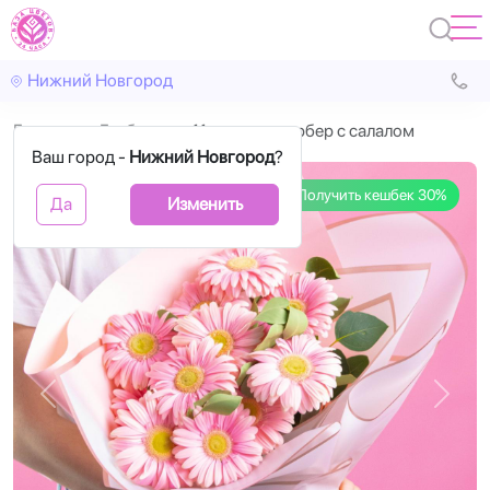
Нижний Новгород
Главная
Герберы
11 розовых гербер с салалом
Ваш город -
Нижний Новгород
?
Получить кешбек 30%
Да
Изменить
Назад
Впере