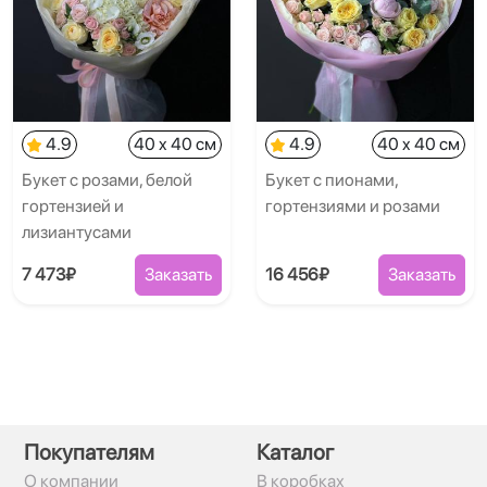
4.9
40 x 40 см
4.9
40 x 40 см
Букет с розами, белой
Букет с пионами,
гортензией и
гортензиями и розами
лизиантусами
7 473₽
Заказать
16 456₽
Заказать
Покупателям
Каталог
О компании
В коробках