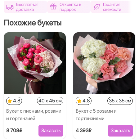
Бесплатная
Открытка в
Гарантия
доставка
подарок
свежести
Похожие букеты
4.8
40 x 45 см
4.8
35 x 35 см
Букет с пионами, розами
Букет с 5 розами и
и гортензией
гортензиями
8 708₽
Заказать
4 393₽
Заказать