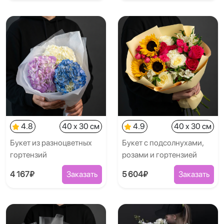
4.8
40 x 30 см
4.9
40 x 30 см
Букет из разноцветных
Букет с подсолнухами,
гортензий
розами и гортензией
4 167₽
Заказать
5 604₽
Заказать