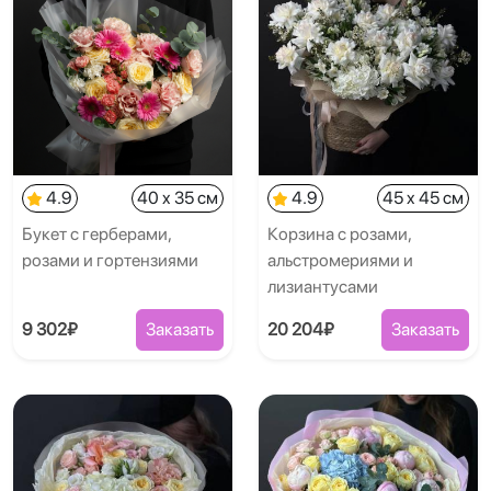
4.9
40 x 35 см
4.9
45 x 45 см
Букет с герберами,
Корзина с розами,
розами и гортензиями
альстромериями и
лизиантусами
9 302₽
Заказать
20 204₽
Заказать