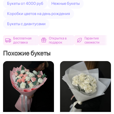
Букеты от 4000 руб
Нежные букеты
Коробки цветов на день рождения
Букеты с диантусами
Бесплатная
Открытка в
Гарантия
доставка
подарок
свежести
Похожие букеты