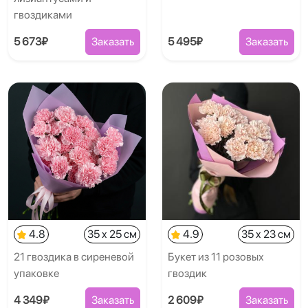
гвоздиками
5 673₽
Заказать
5 495₽
Заказать
4.8
35 x 25 см
4.9
35 x 23 см
21 гвоздика в сиреневой
Букет из 11 розовых
упаковке
гвоздик
4 349₽
Заказать
2 609₽
Заказать