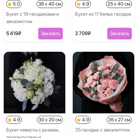
5.0
38 x 40 см
4.9
25 x 40 см
Букет с 19 гвоздиками и
Букет из 11 белых гвоздик
эвкалиптом
5 419₽
Заказать
2 709₽
Заказать
4.9
30 x 20 см
4.9
35 x 27 см
Букет невесты с розами,
25 гвоздик с эвкалиптом
лизиантусами и