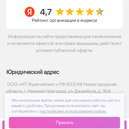
Рейтинг организации в яндексе
Информация на сайте представлена для ознакомления
и не является офертой; все права защищены, действуют
условия публичной оферты.
Юридический адрес
ООО «ИТ Франчайзинг» РФ 603148 Нижегородская
область, г. Нижний Новгород, ул. Джамбула, д. 30А
Мы используем файлы cookie для улучшения работы сайта и
© 2017-2026г, База Цветов 24.ру
вашего удобства.
Продолжая использовать сайт, вы
Политика конфиденциальности
соглашаетесь с
настройками использования cookies.
Публичная оферта
Принять
Принимаем к оплате
В корзину