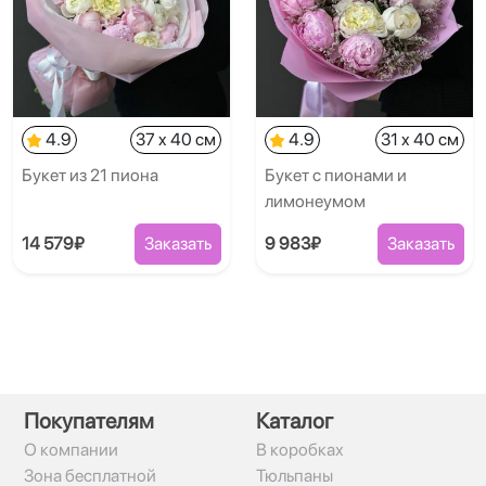
4.9
37 x 40 см
4.9
31 x 40 см
Букет из 21 пиона
Букет с пионами и
лимонеумом
14 579₽
Заказать
9 983₽
Заказать
Покупателям
Каталог
О компании
В коробках
Зона бесплатной
Тюльпаны