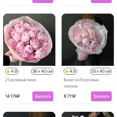
4.9
36 x 40 см
4.9
33 x 40 см
21 розовый пион
Букет из 9 розовых
пионов
14 179₽
Заказать
6 711₽
Заказать