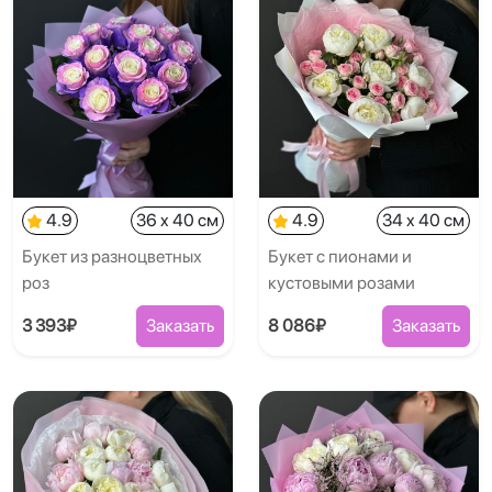
4.9
36 x 40 см
4.9
34 x 40 см
Букет из разноцветных
Букет с пионами и
роз
кустовыми розами
3 393₽
Заказать
8 086₽
Заказать