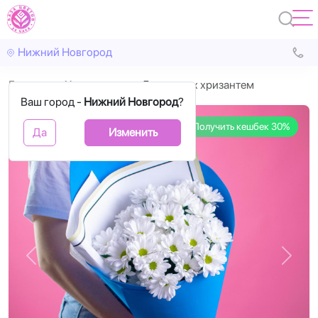
Нижний Новгород
Главная
Хризантема
5 кустовых хризантем
Ваш город -
Нижний Новгород
?
Получить кешбек 30%
Да
Изменить
Назад
Впере