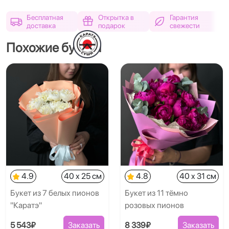
Бесплатная
Открытка в
Гарантия
доставка
подарок
свежести
Похожие букеты
4.9
40 x 25 см
4.8
40 x 31 см
Букет из 7 белых пионов
Букет из 11 тёмно
"Каратэ"
розовых пионов
5 543₽
Заказать
8 339₽
Заказать