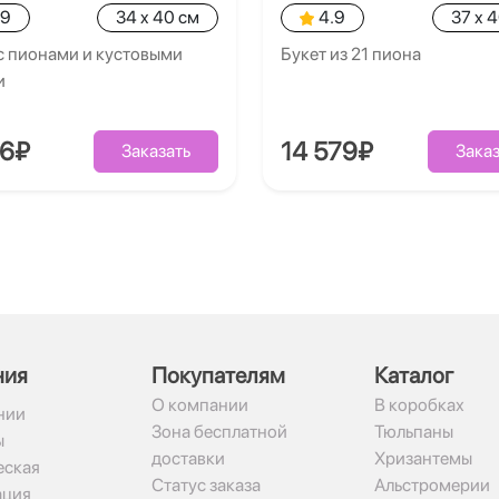
.9
34 x 40 см
4.9
37 x 
с пионами и кустовыми
Букет из 21 пиона
и
86₽
14 579₽
Заказать
Заказ
ния
Покупателям
Каталог
О компании
В коробках
нии
Зона бесплатной
Тюльпаны
ы
доставки
Хризантемы
ская
Статус заказа
Альстромерии
ация