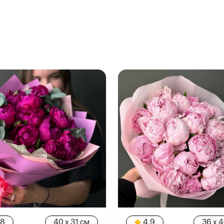
.8
40 x 31 см
4.9
36 x 