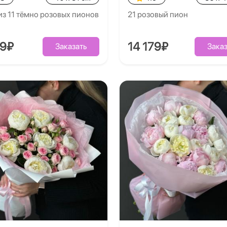
из 11 тёмно розовых пионов
21 розовый пион
39₽
14 179₽
Заказать
Заказ