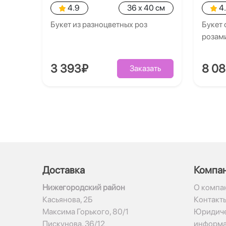
4.9
36 x 40 см
4
Букет из разноцветных роз
Букет 
розам
3 393₽
8 0
Заказать
Доставка
Компа
Нижегородский район
О компа
Касьянова, 2Б
Контакт
Максима Горького, 80/1
Юридиче
Пискунова, 36/12
информ