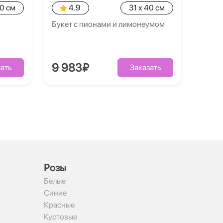
40 см
4.9
31 x 40 см
Букет с пионами и лимонеумом
9 983₽
ать
Заказать
Рoзы
Белые
Синие
Красные
Кустовые