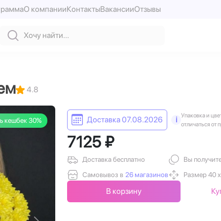
грамма
О компании
Контакты
Вакансии
Отзывы
тем
4.8
Упаковка и цве
Доставка 07.08.2026
i
ь кешбек 30%
отличаться от 
7125 ₽
Доставка бесплатно
Вы получит
Самовывоз в
26 магазинов
Размер 40 х
В корзину
Ку