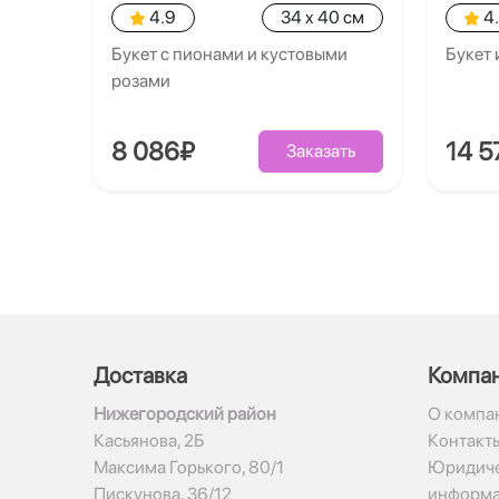
4.9
34 x 40 см
4
Букет с пионами и кустовыми
Букет 
розами
8 086₽
14 5
Заказать
Доставка
Компа
Нижегородский район
О компа
Касьянова, 2Б
Контакт
Максима Горького, 80/1
Юридиче
Пискунова, 36/12
информ