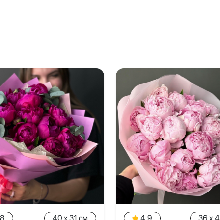
.8
40 x 31 см
4.9
36 x 