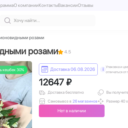
грамма
О компании
Контакты
Вакансии
Отзывы
пионовидными розами
идными розами
4.5
Упаковка и цв
Доставка 06.08.2026
i
ь кешбек 30%
отличаться от 
12647 ₽
Доставка бесплатно
Вы получит
Самовывоз в
26 магазинов
Размер 40 х
Нет в наличии