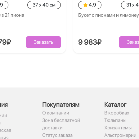
.9
37 x 40 см
4.9
31 x 
из 21 пиона
Букет с пионами и лимоне
79₽
9 983₽
Заказать
Заказ
ния
Покупателям
Каталог
О компании
В коробках
нии
Зона бесплатной
Тюльпаны
ы
доставки
Хризантемы
ская
Статус заказа
Альстромерии
ация