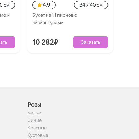
40 см
4.9
34 x 40 см
умом
Букет из 11 пионов с
лизиантусами
10 282₽
ать
Заказать
Рoзы
Белые
Синие
Красные
Кустовые