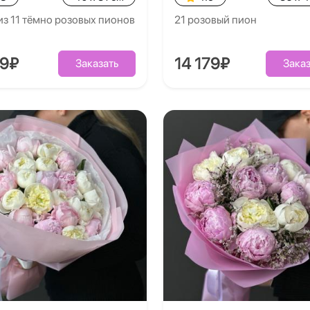
из 11 тёмно розовых пионов
21 розовый пион
39₽
14 179₽
Заказать
Заказ