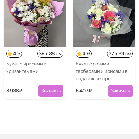
4.9
39 x 38 см
4.9
37 x 39 см
Букет с ирисами и
Букет с розами,
хризантемами
герберами и ирисами в
подарок сестре
3 938₽
Заказать
5 407₽
Заказать