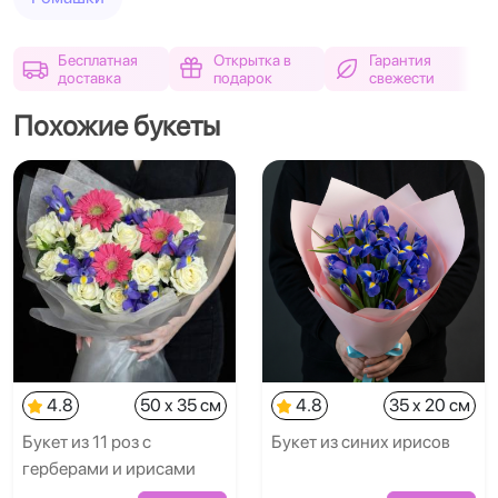
Бесплатная
Открытка в
Гарантия
доставка
подарок
свежести
Похожие букеты
4.8
50 x 35 см
4.8
35 x 20 см
Букет из 11 роз с
Букет из синих ирисов
герберами и ирисами