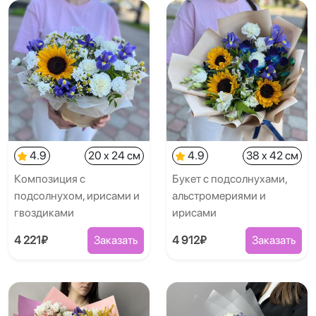
4.9
20 x 24 см
4.9
38 x 42 см
Композиция с
Букет с подсолнухами,
подсолнухом, ирисами и
альстромериями и
гвоздиками
ирисами
4 221₽
Заказать
4 912₽
Заказать