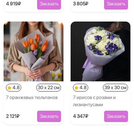
4 919₽
Заказать
3 805₽
Заказать
4.8
30 x 22 см
4.8
39 x 30 см
7 оранжевых тюльпанов
7 ирисов с розами и
лизиантусами
2 121₽
Заказать
4 347₽
Заказать