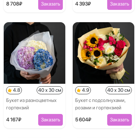
8 708₽
Заказать
4 393₽
Заказать
4.8
40 x 30 см
4.9
40 x 30 см
Букет из разноцветных
Букет с подсолнухами,
гортензий
розами и гортензией
4 167₽
Заказать
5 604₽
Заказать