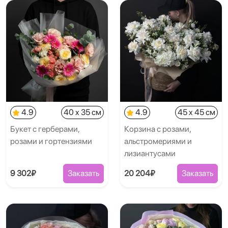
4.9
40 x 35 см
4.9
45 x 45 см
Букет с герберами,
Корзина с розами,
розами и гортензиями
альстромериями и
лизиантусами
9 302₽
Заказать
20 204₽
Заказать