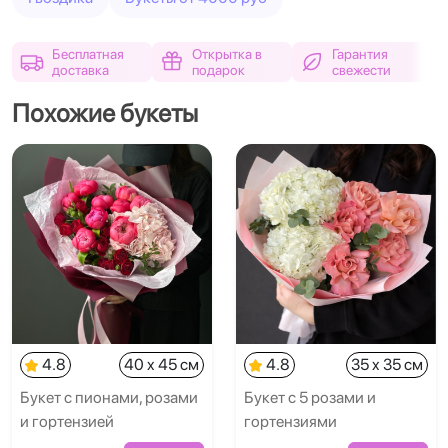
Бесплатная
Открытка в
Гарантия
доставка
подарок
свежести
Похожие букеты
4.8
40 x 45 см
4.8
35 x 35 см
Букет с пионами, розами
Букет с 5 розами и
и гортензией
гортензиями