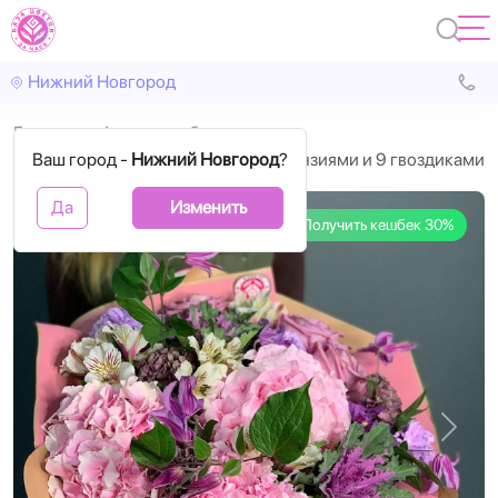
Нижний Новгород
Главная
Авторские букеты
Ваш город -
Букет цветов с 3 розовыми гортензиями и 9 гвоздиками
Нижний Новгород
?
Да
Изменить
Получить кешбек 30%
Назад
Впере