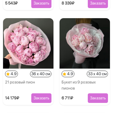
5 543₽
Заказать
8 339₽
Заказать
4.9
36 x 40 см
4.9
33 x 40 см
21 розовый пион
Букет из 9 розовых
пионов
14 179₽
Заказать
6 711₽
Заказать