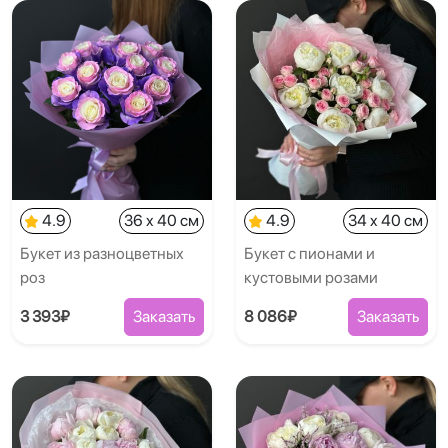
4.9
36 x 40 см
4.9
34 x 40 см
Букет из разноцветных
Букет с пионами и
роз
кустовыми розами
3 393₽
Заказать
8 086₽
Заказать