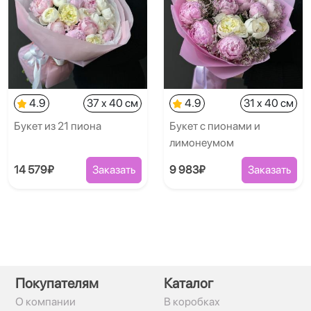
4.9
37 x 40 см
4.9
31 x 40 см
Букет из 21 пиона
Букет с пионами и
лимонеумом
14 579₽
Заказать
9 983₽
Заказать
Покупателям
Каталог
О компании
В коробках