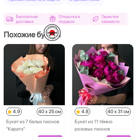
Бесплатная
Открытка в
Гарантия
доставка
подарок
свежести
Похожие букеты
4.9
40 x 25 см
4.8
40 x 31 см
Букет из 7 белых пионов
Букет из 11 тёмно
"Каратэ"
розовых пионов