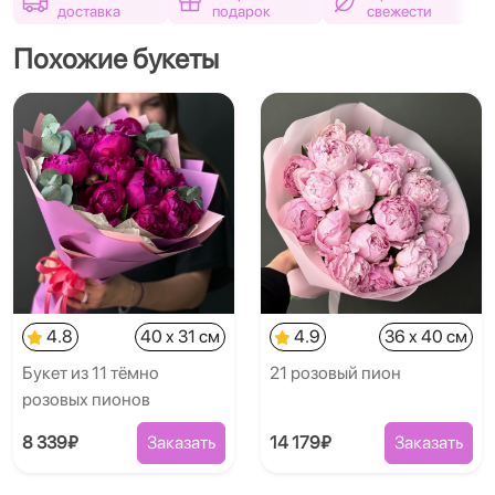
доставка
подарок
свежести
Похожие букеты
4.8
40 x 31 см
4.9
36 x 40 см
Букет из 11 тёмно
21 розовый пион
розовых пионов
8 339₽
Заказать
14 179₽
Заказать