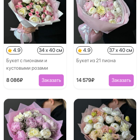
4.9
34 x 40 см
4.9
37 x 40 см
Букет с пионами и
Букет из 21 пиона
кустовыми розами
8 086₽
Заказать
14 579₽
Заказать