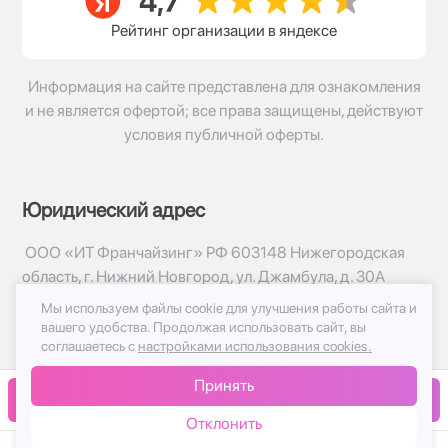
Рейтинг организации в яндексе
Информация на сайте представлена для ознакомления
и не является офертой; все права защищены, действуют
условия публичной оферты.
Юридический адрес
ООО «ИТ Франчайзинг» РФ 603148 Нижегородская
область, г. Нижний Новгород, ул. Джамбула, д. 30А
Мы используем файлы cookie для улучшения работы сайта и
© 2017-2026г, База Цветов 24.ру
вашего удобства.
Продолжая использовать сайт, вы
Политика конфиденциальности
соглашаетесь с
настройками использования cookies.
Публичная оферта
Принять
Принимаем к оплате
В корзину
Отклонить