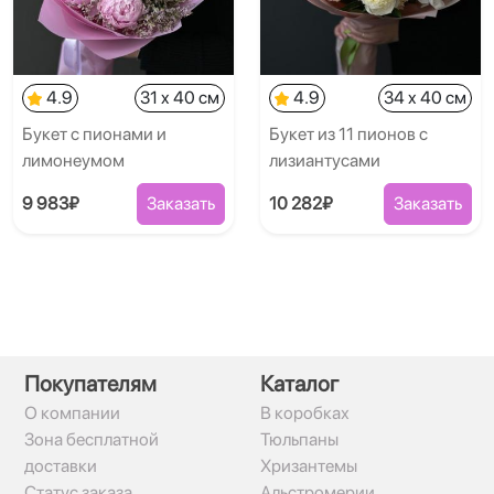
4.9
31 x 40 см
4.9
34 x 40 см
Букет с пионами и
Букет из 11 пионов с
лимонеумом
лизиантусами
9 983₽
Заказать
10 282₽
Заказать
Покупателям
Каталог
О компании
В коробках
Зона бесплатной
Тюльпаны
доставки
Хризантемы
Статус заказа
Альстромерии