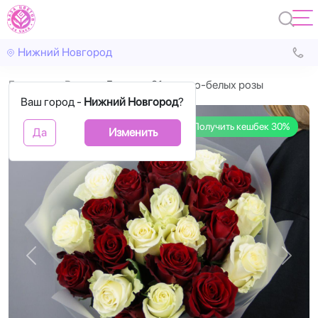
Нижний Новгород
Главная
Розы
Букет из 21 красно-белых розы
Ваш город -
Нижний Новгород
?
Получить кешбек 30%
Да
Изменить
Назад
Впере