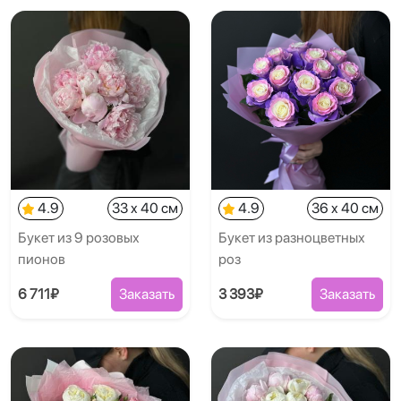
4.9
33 x 40 см
4.9
36 x 40 см
Букет из 9 розовых
Букет из разноцветных
пионов
роз
6 711₽
Заказать
3 393₽
Заказать