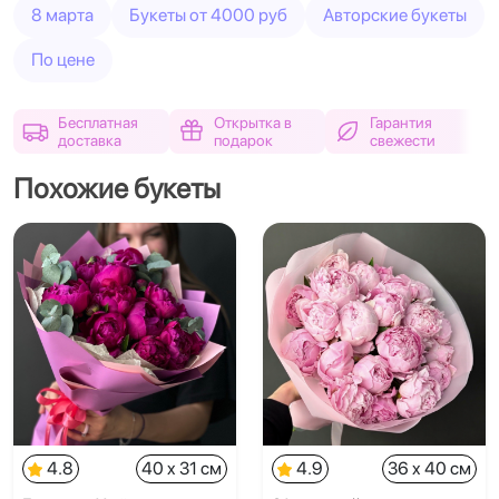
8 марта
Букеты от 4000 руб
Авторские букеты
По цене
Бесплатная
Открытка в
Гарантия
доставка
подарок
свежести
Похожие букеты
4.8
40 x 31 см
4.9
36 x 40 см