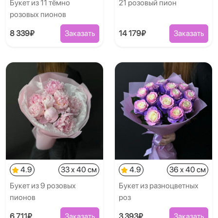
Букет из 11 тёмно
21 розовый пион
розовых пионов
8 339₽
Заказать
14 179₽
Заказать
4.9
33 x 40 см
4.9
36 x 40 см
Букет из 9 розовых
Букет из разноцветных
пионов
роз
6 711₽
Заказать
3 393₽
Заказать