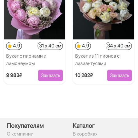
4.9
31 x 40 см
4.9
34 x 40 см
Букет с пионами и
Букет из 11 пионов с
лимонеумом
лизиантусами
9 983₽
Заказать
10 282₽
Заказать
Покупателям
Каталог
О компании
В коробках