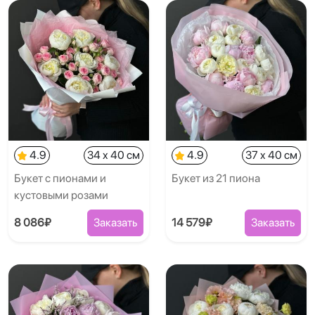
4.9
34 x 40 см
4.9
37 x 40 см
Букет с пионами и
Букет из 21 пиона
кустовыми розами
8 086₽
Заказать
14 579₽
Заказать