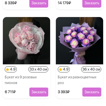
8 339₽
Заказать
14 179₽
Заказать
4.9
33 x 40 см
4.9
36 x 40 см
Букет из 9 розовых
Букет из разноцветных
пионов
роз
6 711₽
Заказать
3 393₽
Заказать