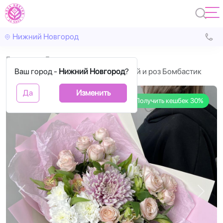
Нижний Новгород
Главная
Букеты
Ваш город -
Букет из хризантем, альстромерий и роз Бомбастик
Нижний Новгород
?
Да
Изменить
Получить кешбек 30%
Назад
Впере