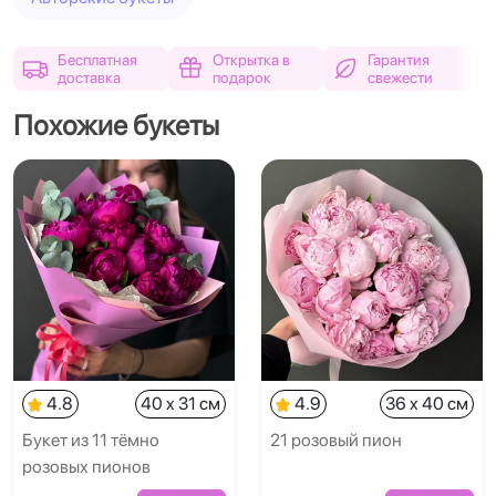
Бесплатная
Открытка в
Гарантия
доставка
подарок
свежести
Похожие букеты
4.8
40 x 31 см
4.9
36 x 40 см
Букет из 11 тёмно
21 розовый пион
розовых пионов